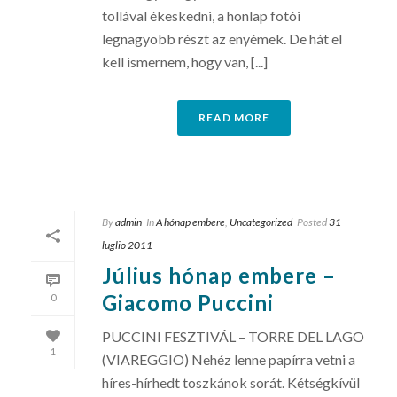
tollával ékeskedni, a honlap fotói
legnagyobb részt az enyémek. De hát el
kell ismernem, hogy van, [...]
READ MORE
By
admin
In
A hónap embere
,
Uncategorized
Posted
31
luglio 2011
Július hónap embere –
Giacomo Puccini
0
PUCCINI FESZTIVÁL – TORRE DEL LAGO
1
(VIAREGGIO) Nehéz lenne papírra vetni a
híres-hírhedt toszkánok sorát. Kétségkívül