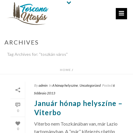
ARCHIVES
Tag Archives for: "toszkán város"
HOME
/
By
admin
In
A hónap helyszíne
,
Uncategorized
Posted
6
febbraio 2013
Január hónap helyszíne –
Viterbo
0
Viterbo nem Toszkánában van, már Lazio
0
tartományban. A “már” kifejezés rögtön