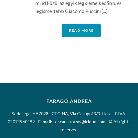
mind közül az egyik legkiemelkedőbb, és
legismertebb Giacomo Puccini [...]
READ MORE
FARAGÓ ANDREA
Sede legale: 57028 - CECINA, Via Galluppi 3/3. Italia - P.IVA:
02074960499 -
E-mail:
toscanautazas@icloud.com - © All rights
reserved