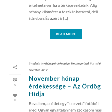
értelmet nyer, ha a térképre nézünk. Alig
néhány kilóméter a toszkán határtól, déli
irányban. És azért is [...]
READ MORE
By
admin
In
A hónap érdekessége
,
Uncategorized
Posted
6
dicembre 2012
November hónap
érdekessége – Az Ördög
0
Hídja
0
Bevallom, az ötlet egy “szerzett” fotóból
ered. Ugyan egyáltalán nem szokásom más