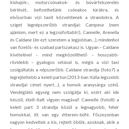
kishajók-, motorcsónakok- és búvárfelszerelés
bérlését, befizethetünk csónakos túrákra, és
elsősorban vízi taxit közvetítenek a strandokra. A
sziget legnépszerűbb strandjai: Campese (nem
ajánlom, mert ez a legzsúfoltabb!), Cannelle, Arenella
és Caldane (én ezt szeretem a legjobban…), mindenhol
van fizetős- és szabad partszakasz is. Ugyan – Caldane
kivételével – mind megközelíthető – hosszabb-
rövidebb – gyalogos sétával is, mégis a vízi taxi
szolgáltatás a népszerűbb. Caldane strandja (foto7) a
legrejtettebb a keleti parton (2013-ban Itália legszebb
strandjai címet nyert…), a homok aranysárga színű.
Vendéglátó egység nem szolgálja ki, ezért aki ide
készül, ételt-italt vigyen magával! Cannelle (foto8) a
keleti part 3 strandja közül a legnagyobb, fehér
homokkal, itt van egy étterem-büfé. Főszezonban
nagyon kedveltek a kis, rejtett öblök, azoknak, akik a