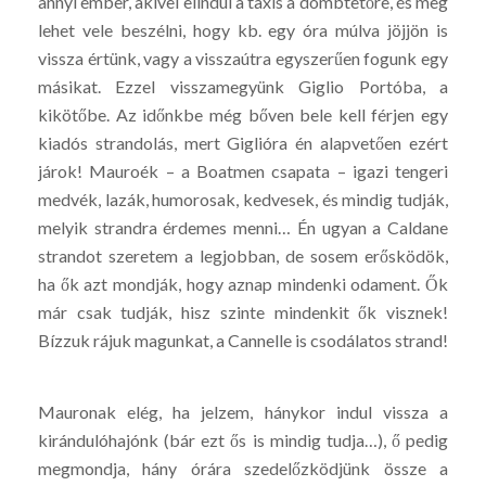
annyi ember, akivel elindul a taxis a dombtetőre, és meg
lehet vele beszélni, hogy kb. egy óra múlva jöjjön is
vissza értünk, vagy a visszaútra egyszerűen fogunk egy
másikat. Ezzel visszamegyünk Giglio Portóba, a
kikötőbe. Az időnkbe még bőven bele kell férjen egy
kiadós strandolás, mert Giglióra én alapvetően ezért
járok! Mauroék – a Boatmen csapata – igazi tengeri
medvék, lazák, humorosak, kedvesek, és mindig tudják,
melyik strandra érdemes menni… Én ugyan a Caldane
strandot szeretem a legjobban, de sosem erősködök,
ha ők azt mondják, hogy aznap mindenki odament. Ők
már csak tudják, hisz szinte mindenkit ők visznek!
Bízzuk rájuk magunkat, a Cannelle is csodálatos strand!
Mauronak elég, ha jelzem, hánykor indul vissza a
kirándulóhajónk (bár ezt ős is mindig tudja…), ő pedig
megmondja, hány órára szedelőzködjünk össze a