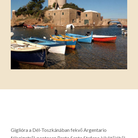
Giglióra a Dél-Toszkánában fekvő Argentario
félszigetről, pontosan Porto Santo Stefano kikötőjéből