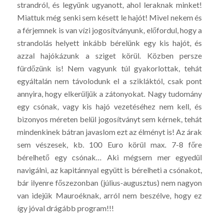
strandról, és legyünk ugyanott, ahol leraknak minket!
Miattuk még senki sem késett le hajót! Mivel nekem és
a férjemnek is van vízi jogosítványunk, előfordul, hogy a
strandolás helyett inkább bérelünk egy kis hajót, és
azzal hajókázunk a sziget körül. Közben persze
fürdőzünk is! Nem vagyunk túl gyakorlottak, tehát
egyáltalán nem távolodunk el a szikláktól, csak pont
annyira, hogy elkerüljük a zátonyokat. Nagy tudomány
egy csónak, vagy kis hajó vezetéséhez nem kell, és
bizonyos méreten belül jogosítványt sem kérnek, tehát
mindenkinek bátran javaslom ezt az élményt is! Az árak
sem vészesek, kb. 100 Euro körül max. 7-8 főre
bérelhető egy csónak… Aki mégsem mer egyedül
navigálni, az kapitánnyal együtt is bérelheti a csónakot,
bár ilyenre főszezonban (július-augusztus) nem nagyon
van idejük Mauroéknak, arról nem beszélve, hogy ez
így jóval drágább program!!!