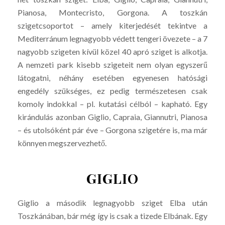
Pianosa, Montecristo, Gorgona. A toszkán
szigetcsoportot – amely kiterjedését tekintve a
Mediterránum legnagyobb védett tengeri övezete – a 7
nagyobb szigeten kívül közel 40 apró sziget is alkotja.
A nemzeti park kisebb szigeteit nem olyan egyszerű
látogatni, néhány esetében egyenesen hatósági
engedély szükséges, ez pedig természetesen csak
komoly indokkal – pl. kutatási célból – kapható. Egy
kirándulás azonban Giglio, Capraia, Giannutri, Pianosa
– és utolsóként pár éve – Gorgona szigetére is, ma már
könnyen megszervezhető.
GIGLIO
Giglio a második legnagyobb sziget Elba után
Toszkánában, bár még így is csak a tizede Elbának. Egy