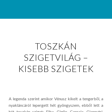
TOSZKÁN
SZIGETVILÁG –
KISEBB SZIGETEK
A legenda szerint amikor Vénusz kikelt a tengerből, a
nyakláncáról lepergett hét gyöngyszem, ebből lett a
hét toszkán sziget: Elba, Giglio, Capraia, Giannutri,