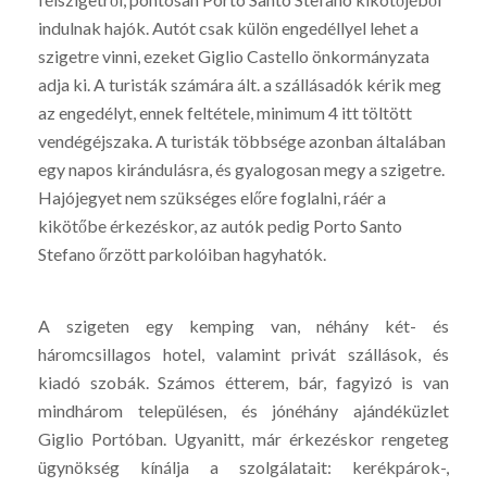
indulnak hajók. Autót csak külön engedéllyel lehet a
szigetre vinni, ezeket Giglio Castello önkormányzata
adja ki. A turisták számára ált. a szállásadók kérik meg
az engedélyt, ennek feltétele, minimum 4 itt töltött
vendégéjszaka. A turisták többsége azonban általában
egy napos kirándulásra, és gyalogosan megy a szigetre.
Hajójegyet nem szükséges előre foglalni, ráér a
kikötőbe érkezéskor, az autók pedig Porto Santo
Stefano őrzött parkolóiban hagyhatók.
A szigeten egy kemping van, néhány két- és
háromcsillagos hotel, valamint privát szállások, és
kiadó szobák. Számos étterem, bár, fagyizó is van
mindhárom településen, és jónéhány ajándéküzlet
Giglio Portóban. Ugyanitt, már érkezéskor rengeteg
ügynökség kínálja a szolgálatait: kerékpárok-,