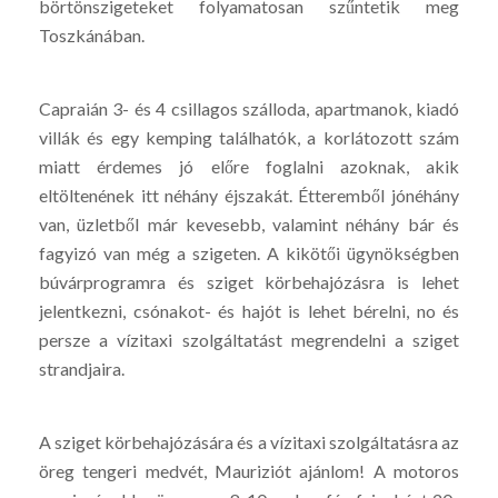
börtönszigeteket folyamatosan szűntetik meg
Toszkánában.
Capraián 3- és 4 csillagos szálloda, apartmanok, kiadó
villák és egy kemping találhatók, a korlátozott szám
miatt érdemes jó előre foglalni azoknak, akik
eltöltenének itt néhány éjszakát. Étteremből jónéhány
van, üzletből már kevesebb, valamint néhány bár és
fagyizó van még a szigeten. A kikötői ügynökségben
búvárprogramra és sziget körbehajózásra is lehet
jelentkezni, csónakot- és hajót is lehet bérelni, no és
persze a vízitaxi szolgáltatást megrendelni a sziget
strandjaira.
A sziget körbehajózására és a vízitaxi szolgáltatásra az
öreg tengeri medvét, Mauriziót ajánlom! A motoros