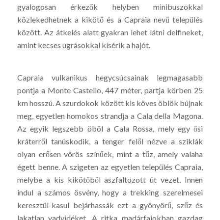
gyalogosan érkezők helyben minibuszokkal
közlekedhetnek a kikötő és a Capraia nevű település
között. Az átkelés alatt gyakran lehet látni delfineket,
amint kecses ugrásokkal kísérik a hajót.
Capraia vulkanikus hegycsúcsainak legmagasabb
pontja a Monte Castello, 447 méter, partja körben 25
km hosszú. A szurdokok között kis köves öblök bújnak
meg, egyetlen homokos strandja a Cala della Magona.
Az egyik legszebb öböl a Cala Rossa, mely egy ősi
kráterről tanúskodik, a tenger felől nézve a sziklák
olyan erősen vörös színűek, mint a tűz, amely valaha
égett benne. A szigeten az egyetlen település Capraia,
melybe a kis kikötőből aszfaltozott út vezet. Innen
indul a számos ösvény, hogy a trekking szerelmesei
keresztül-kasul bejárhassák ezt a gyönyörű, szűz és
lakatlan vadvidéket. A ritka madárfajokban gazdag