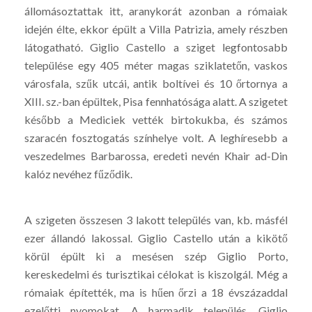
állomásoztattak itt, aranykorát azonban a rómaiak
idején élte, ekkor épült a Villa Patrizia, amely részben
látogatható. Giglio Castello a sziget legfontosabb
települése egy 405 méter magas sziklatetőn, vaskos
városfala, szűk utcái, antik boltívei és 10 őrtornya a
XIII. sz.-ban épültek, Pisa fennhatósága alatt. A szigetet
később a Mediciek vették birtokukba, és számos
szaracén fosztogatás színhelye volt. A leghíresebb a
veszedelmes Barbarossa, eredeti nevén Khair ad-Din
kalóz nevéhez fűződik.
A szigeten összesen 3 lakott település van, kb. másfél
ezer állandó lakossal. Giglio Castello után a kikötő
körül épült ki a mesésen szép Giglio Porto,
kereskedelmi és turisztikai célokat is kiszolgál. Még a
rómaiak építették, ma is hűen őrzi a 18 évszázaddal
ezelőtti nyomokat. A harmadik település, Giglio