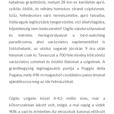
hatalmas gránittömb, melyet 28 km-es kerületén apró,
sziklás öblök, és néhány homokos strand csipkéznek.
Szűz, felfedezésre váró természetébe, apró falvaiba,
Itália egyik legtisztább tengervízébe, vízi állatvilágába,
képtelenség nem beleszeretni! Giglio vándorsólymaival
és méretes heringsirályaival a bird-watching
paradicsoma, ahol varázslatos naplementéket is
fotózhatunk; az utolsó sugarak jócskán 9 óra után
húnynak csak ki. Tavasszal a 700 féle növény kölcsönöz
varázslatos színeket és bódító illatokat a szigetnek. A
gránithegység legmagasabb pontja a Poggio della
Pagana, mely 496 m magasból csodálatos panorámával
ajándékozza meg az ide felmászókat.
Giglio szigete közel 4-4,5 millió éves, már a
kőkorszakban lakott volt, mégis a mai napig a vidék
90%-a vad és érintetlen. Az etruszkok katonai előőrsöt