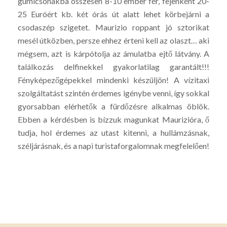
gumicsónakba összesen 8-10 ember fér, fejenként 20-
25 Euróért kb. két órás út alatt lehet körbejárni a
csodaszép szigetet. Maurizio roppant jó sztorikat
mesél útközben, persze ehhez érteni kell az olaszt… aki
mégsem, azt is kárpótolja az ámulatba ejtő látvány. A
találkozás delfinekkel gyakorlatilag garantált!!!
Fényképezőgépekkel mindenki készüljön! A vízitaxi
szolgáltatást szintén érdemes igénybe venni, így sokkal
gyorsabban elérhetők a fürdőzésre alkalmas öblök.
Ebben a kérdésben is bízzuk magunkat Maurizióra, ő
tudja, hol érdemes az utast kitenni, a hullámzásnak,
széljárásnak, és a napi turistaforgalomnak megfelelően!