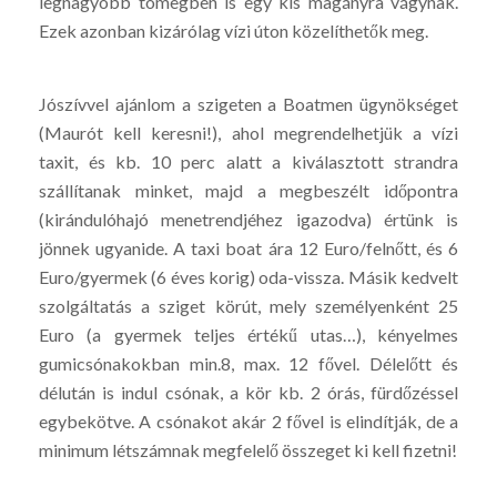
legnagyobb tömegben is egy kis magányra vágynak.
Ezek azonban kizárólag vízi úton közelíthetők meg.
Jószívvel ajánlom a szigeten a Boatmen ügynökséget
(Maurót kell keresni!), ahol megrendelhetjük a vízi
taxit, és kb. 10 perc alatt a kiválasztott strandra
szállítanak minket, majd a megbeszélt időpontra
(kirándulóhajó menetrendjéhez igazodva) értünk is
jönnek ugyanide. A taxi boat ára 12 Euro/felnőtt, és 6
Euro/gyermek (6 éves korig) oda-vissza. Másik kedvelt
szolgáltatás a sziget körút, mely személyenként 25
Euro (a gyermek teljes értékű utas…), kényelmes
gumicsónakokban min.8, max. 12 fővel. Délelőtt és
délután is indul csónak, a kör kb. 2 órás, fürdőzéssel
egybekötve. A csónakot akár 2 fővel is elindítják, de a
minimum létszámnak megfelelő összeget ki kell fizetni!