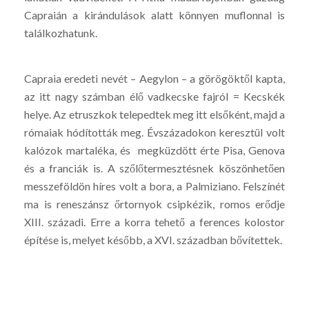
Capraián a kirándulások alatt könnyen muflonnal is
találkozhatunk.
Capraia eredeti nevét – Aegylon – a görögöktől kapta,
az itt nagy számban élő vadkecske fajról = Kecskék
helye. Az etruszkok telepedtek meg itt elsőként, majd a
rómaiak hódították meg. Évszázadokon keresztül volt
kalózok martaléka, és megküzdött érte Pisa, Genova
és a franciák is. A szőlőtermesztésnek köszönhetően
messzeföldön híres volt a bora, a Palmiziano. Felszínét
ma is reneszánsz őrtornyok csipkézik, romos erődje
XIII. századi. Erre a korra tehető a ferences kolostor
építése is, melyet később, a XVI. században bővítettek.