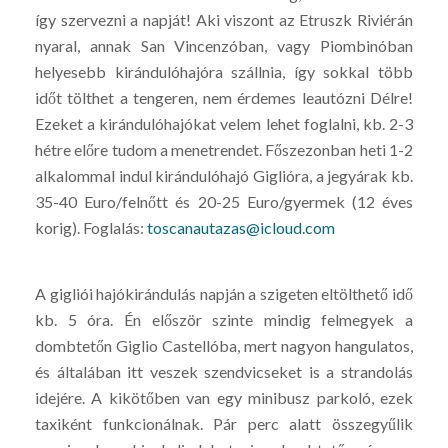
így szervezni a napját! Aki viszont az Etruszk Riviérán
nyaral, annak San Vincenzóban, vagy Piombinóban
helyesebb kirándulóhajóra szállnia, így sokkal több
időt tölthet a tengeren, nem érdemes leautózni Délre!
Ezeket a kirándulóhajókat velem lehet foglalni, kb. 2-3
hétre előre tudom a menetrendet. Főszezonban heti 1-2
alkalommal indul kirándulóhajó Giglióra, a jegyárak kb.
35-40 Euro/felnőtt és 20-25 Euro/gyermek (12 éves
korig). Foglalás:
toscanautazas@icloud.com
A gigliói hajókirándulás napján a szigeten eltölthető idő
kb. 5 óra. Én először szinte mindig felmegyek a
dombtetőn Giglio Castellóba, mert nagyon hangulatos,
és általában itt veszek szendvicseket is a strandolás
idejére. A kikötőben van egy minibusz parkoló, ezek
taxiként funkcionálnak. Pár perc alatt összegyűlik