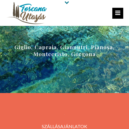
Giglio, Capraia, Giannutri, Pianosa,
Montecristo, Gorgona
SZÁLLÁSAJÁNLATOK