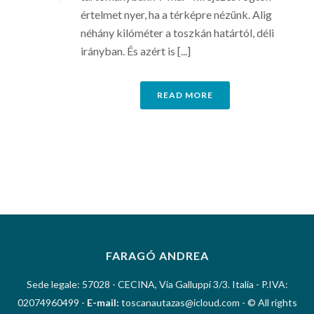
értelmet nyer, ha a térképre nézünk. Alig
néhány kilóméter a toszkán határtól, déli
irányban. És azért is [...]
READ MORE
FARAGÓ ANDREA
Sede legale: 57028 - CECINA, Via Galluppi 3/3. Italia - P.IVA:
02074960499 -
E-mail:
toscanautazas@icloud.com - © All rights