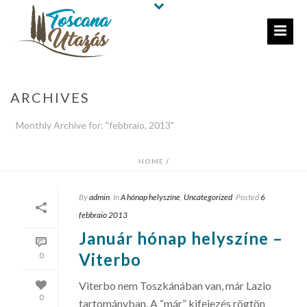
ARCHIVES
Monthly Archive for: "febbraio, 2013"
HOME
/
By
admin
In
A hónap helyszíne
,
Uncategorized
Posted
6
febbraio 2013
Január hónap helyszíne –
Viterbo
0
Viterbo nem Toszkánában van, már Lazio
0
tartományban. A “már” kifejezés rögtön