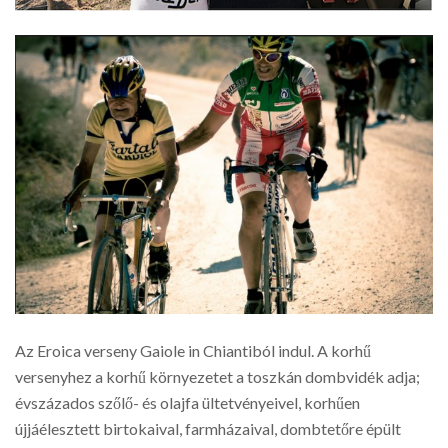
Az Eroica verseny Gaiole in Chiantiból indul. A korhű
versenyhez a korhű környezetet a toszkán dombvidék adja;
évszázados szőlő- és olajfa ültetvényeivel, korhűen
újjáélesztett birtokaival, farmházaival, dombtetőre épült