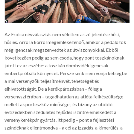
Az Eroica névválasztás nem véletlen: a szó jelentése hősi,
hősies. Arról a korról megemlékezendő, amikor a pedálozók
még igencsak megszenvedtek az útviszonyokkal. Ebből
következően pedig az sem csoda, hogy pont toszkánoknak
jutott ez az eszébe: a toszkán dombvidék igencsak
embertpróbáló környezet. Persze senki sem vonja kétségbe
a mai versenyzők teljesítményét, tehetségét és
elhivatottságát. De a kerékpározásban – főleg a
versenyszférában – tagadhatatlan az atléta felkészültsége
mellett a sporteszköz minősége ; és bizony az utóbbi
évtizedekben szédületes fejlődési szintre emelkedett a
versenykerékpár gyártás. Itt pedig – pont a fejlesztési
szándéknak ellentmondva – a cél az izzadás, a kimerülés, a