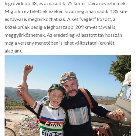
legrövidebb 38, és a második, 75 km-es távra nevezhetnek.
Míg a 65 év felettiek ezeken kívül még a harmadik, 135 km-
es távval is megbírkózhatnak. A két “véglet” között, a
közékorúak pedig a leghosszabb, 209 km-es távval is
meggyűrkőzhetnek. Az eredetileg választott táv hosszán
még a verseny menetében is lehet változtatni (erőnlét
alapján).