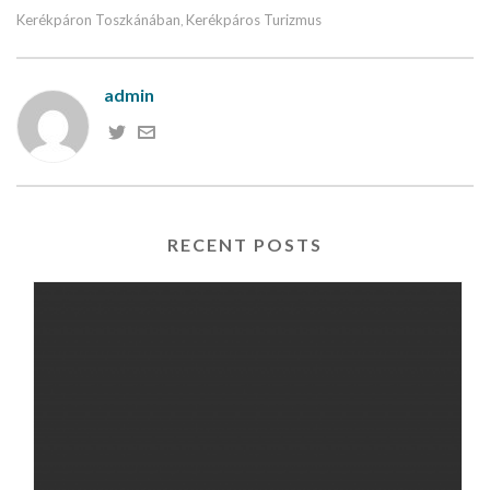
Kerékpáron Toszkánában
Kerékpáros Turizmus
,
admin
RECENT POSTS