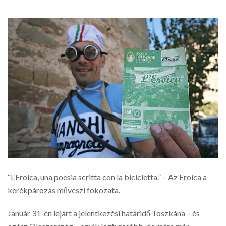
“L’Eroica, una poesia scritta con la bicicletta.” – Az Eroica a
kerékpározás művészi fokozata.
Január 31-én lejárt a jelentkezési határidő Toszkána – és