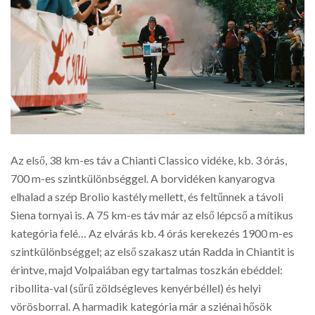
Az első, 38 km-es táv a Chianti Classico vidéke, kb. 3 órás,
700 m-es szintkülönbséggel. A borvidéken kanyarogva
elhalad a szép Brolio kastély mellett, és feltűnnek a távoli
Siena tornyai is. A 75 km-es táv már az első lépcső a mítikus
kategória felé… Az elvárás kb. 4 órás kerekezés 1900 m-es
szintkülönbséggel; az első szakasz után Radda in Chiantit is
érintve, majd Volpaiában egy tartalmas toszkán ebéddel:
ribollita-val (sűrű zöldségleves kenyérbéllel) és helyi
vörösborral. A harmadik kategória már a sziénai hősök