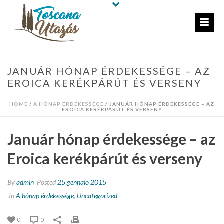
JANUÁR HÓNAP ÉRDEKESSÉGE – AZ
EROICA KERÉKPÁRÚT ÉS VERSENY
HOME
/
A HÓNAP ÉRDEKESSÉGE
/ JANUÁR HÓNAP ÉRDEKESSÉGE – AZ
EROICA KERÉKPÁRÚT ÉS VERSENY
Január hónap érdekessége – az
Eroica kerékpárút és verseny
By
admin
Posted
25 gennaio 2015
In
A hónap érdekessége
,
Uncategorized
0
0