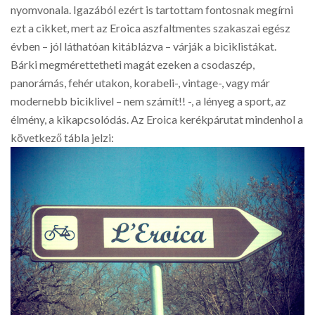
nyomvonala. Igazából ezért is tartottam fontosnak megírni
ezt a cikket, mert az Eroica aszfaltmentes szakaszai egész
évben – jól láthatóan kitáblázva – várják a biciklistákat.
Bárki megmérettetheti magát ezeken a csodaszép,
panorámás, fehér utakon, korabeli-, vintage-, vagy már
modernebb biciklivel – nem számít!! -, a lényeg a sport, az
élmény, a kikapcsolódás. Az Eroica kerékpárutat mindenhol a
következő tábla jelzi: