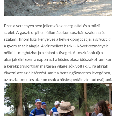
Ezen a versenyen nem jellemző az energiaital és a müzli
szelet. A gasztro-pihenőállomásokon toszkán szalonna és
szalámi, finom házi kenyér, és a helyiek pogácsája: a
schiaccia
a gyors snack alapja. A víz mellett bárki – következmények
nélkül – meghúzhatja a chiantis üveget. A toszkánok újra
akarják élni ezen a napon azt a hősies olasz időszakot, amikor
a kerékpársportban magasan világelsők voltak. Újra akrják
élvezni azt az életérzést, amit a benzingőzmentes levegőben,
az aszfaltmentes utakon csak a hősies pedálozás tud nyújtani.