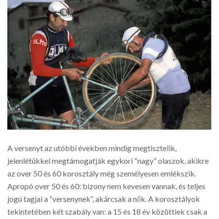
A versenyt az utóbbi években mindig megtisztelik,
jelenlétükkel megtámogatják egykori “nagy” olaszok, akikre
az over 50 és 60 korosztály még személyesen emlékszik.
Apropó over 50 és 60: bizony nem kevesen vannak, és teljes
jogú tagjai a “versenynek”, akárcsak a nők. A korosztályok
tekintetében két szabály van: a 15 és 18 év közöttiek csak a