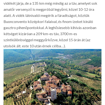
vidékét járja, de a 135 km még mindig az a táv, amelyet sok
amatőr versenyző is megpróbál legyűrni, közel 10-12 óra
alatt. A vidék látnivalói megérik a fáradtságot, köztük
Buonconvento középkori falaival, és finom ízeket kínáló
gasztro pihenőpontokkal. A leghősiesebb kihívás azonban
kétséget kizáróan a 209 km-es táv, 3700 m-es
szintkülönbséggel meggyűrkőzve, közel 15 órán át (az
utolsók ált. este 10 után érnek célba…).