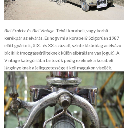
Bici Eroiche
és
Bici Vintage
. Tehát korabeli, vagy korhű
kerékpár az elvárás. És hogy mi a korabeli? Szigorúan 1987
előtt gyártott, XIX.- és XX. századi, szinte kizárólag acélvázú
biciklik (mozgássérülteknek külön elbírálásra van joguk). A
Vintage kategóriába tartozók pedig ezeknek a korabeli
járgányoknak a jellegzetességeit kell magukon viseljék.