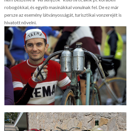
robogókkal, és egyéb masinákkal vonulnak fel. De ez már
persze az esemény látványosságát, turisztikai vonzerejét is
hivatott növelni.