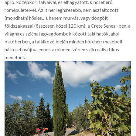
apró, középkori falvaival, és elhagyatott, kincset érő,
romépületeivel. Az itiner leghíresebb, nem aszfaltozott
(mondhatni hősies…), hanem murvás, vagy döngölt
földszakaszai (összesen közel 120 km): a Crete Senesi-ben, a
világhíres sziénai agyagdombok között találhatók, ahol
októberben, a találkozó idején minden hófehér: mesebeli
hátteret nyújtva ennek a minden ízében szürrealisztikus
menetnek.