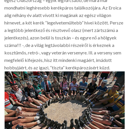
egész Olaszország – egyik legfurcsább, de mára már
mondhatni leghíresebb kerékpáros találkozójára. Az Eroica
alig néhány év alatt vívott ki magának az egész világon
hírnevet, a két kerék “legelvetemültebb” hívei között. Persze
a legtöbb jelentkező és résztvevő olasz (mert zártszámú a
jelentkezés), azon belül is toszkán – és egyre nő a hölgyek
száma!!! -, de a világ legtávolabbi részeiről is érkeznek a
kosztümös, retró-, vagy veterán versenyre. Ill. a verseny sem
megfelelő kifejezés, hisz itt mindenki magáért, imádott
hobbyjáért, és az igazi, “tiszta” kerékpározásért küzd.