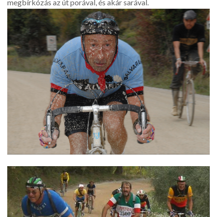
megbírkózás az út porával, és akár sarával.