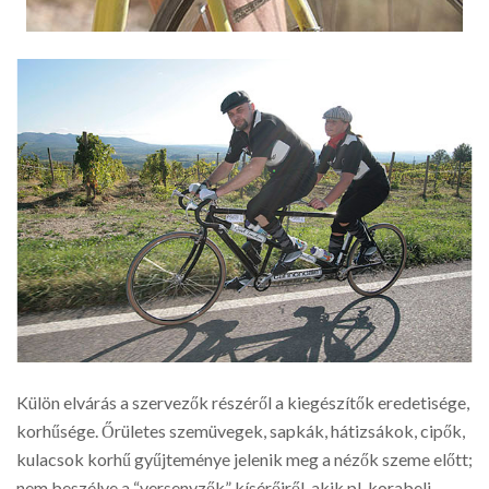
Külön elvárás a szervezők részéről a kiegészítők eredetisége,
korhűsége. Őrületes szemüvegek, sapkák, hátizsákok, cipők,
kulacsok korhű gyűjteménye jelenik meg a nézők szeme előtt;
nem beszélve a “versenyzők” kísérőiről, akik pl. korabeli