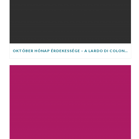
OKTÓBER HÓNAP ÉRDEKESSÉGE – A LARDO DI COLONNATA