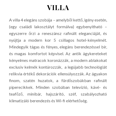
VILLA
A villa 4 elegáns szobája – amelyből kettő, igény esetén,
(egy családi lakosztályt formálva) egybenyitható –
egyszerre őrzi a reneszánsz rafinált eleganciáját, és
nyújtja a modern kor 5 csillagos hotel-kényelmét.
Mindegyik tágas és fényes, elegáns berendezéssel bír,
és magas komfortot képvisel. Az antik ágykereteket
kényelmes matracok koronázzák, a modern ablakokat
exclusiv kelmék kontúrozzák, a legújabb technológiát
relikvia értékű dekorációk ellensúlyozzák. Az ágyakon
finom, szatén huzatok, a fürdőszobákban rafinált
piperecikkek. Minden szobában televízió, kávé- és
teafőző, minibár, hajszárító, széf, szabályozható
klimatizáló berendezés és Wi-fi elérhetőség.