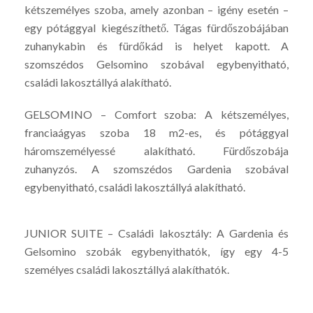
kétszemélyes szoba, amely azonban – igény esetén –
egy pótággyal kiegészíthető. Tágas fürdőszobájában
zuhanykabin és fürdőkád is helyet kapott. A
szomszédos Gelsomino szobával egybenyitható,
családi lakosztállyá alakítható.
GELSOMINO – Comfort szoba: A kétszemélyes,
franciaágyas szoba 18 m2-es, és pótággyal
háromszemélyessé alakítható. Fürdőszobája
zuhanyzós. A szomszédos Gardenia szobával
egybenyitható, családi lakosztállyá alakítható.
JUNIOR SUITE – Családi lakosztály: A Gardenia és
Gelsomino szobák egybenyithatók, így egy 4-5
személyes családi lakosztállyá alakíthatók.