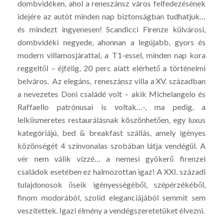
dombvidéken, ahol a reneszánsz város felfedezésének
idejére az autót minden nap biztonságban tudhatjuk…
és mindezt ingyenesen! Scandicci Firenze külvárosi,
dombvidéki negyede, ahonnan a legújabb, gyors és
modern villamosjárattal, a T1-essel, minden nap kora
reggeltől – éjfélig, 20 perc alatt elérhető a történelmi
belváros. Az elegáns, reneszánsz villa a XV. században
a nevezetes Doni családé volt – akik Michelangelo és
Raffaello patrónusai is voltak…-, ma pedig, a
lelkiismeretes restaurálásnak köszönhetően, egy luxus
kategóriájú, bed & breakfast szállás, amely igényes
közönségét 4 színvonalas szobában látja vendégül. A
vér nem válik vízzé… a nemesi gyökerű firenzei
családok esetében ez halmozottan igaz! A XXI. századi
tulajdonosok őseik igényességéből, szépérzékéből,
finom modorából, szolíd eleganciájából semmit sem
veszítettek. Igazi élmény a vendégszeretetüket élvezni.