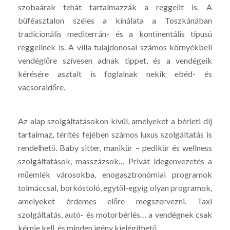
szobaárak tehát tartalmazzák a reggelit is. A
büféasztalon széles a kínálata a Toszkánában
tradícionális mediterrán- és a kontinentális típusú
reggelinek is. A villa tulajdonosai számos környékbeli
vendéglőre szívesen adnak tippet, és a vendégeik
kérésére asztalt is foglalnak nekik ebéd- és
vacsoraidőre.
Az alap szolgáltatásokon kívül, amelyeket a bérleti díj
tartalmaz, térítés fejében számos luxus szolgáltatás is
rendelhető. Baby sitter, manikűr – pedikűr és wellness
szolgáltatások, masszázsok… Privát idegenvezetés a
műemlék városokba, enogasztronómiai programok
tolmáccsal, borkóstoló, egytől-egyig olyan programok,
amelyeket érdemes előre megszervezni. Taxi
szolgáltatás, autó- és motorbérlés… a vendégnek csak
kérnie kell, és minden igény kielégíthető.