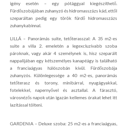
igény esetén – egy pótággyal kiegészíthető.
Fürdőszobájában zuhanyzó és hidromasszázs kád, ettől
szeparáltan pedig egy török fürdő hidromasszázs
zuhanykabinnal.
LILLÁ – Panorámás suite, tetőterasszal: A 35 m2-es
suite a villa 2. emeletén a legexcluzívabb szoba
pároknak, vagy akár 4 személynek is, hisz szeparált
nappalijában egy kétszemélyes kanapéágy is található
a franciaágyas hálószobán kívül. Fürdőszobája
zuhanyzós. Különlegessége a 40 m2-es, panorámás
tetőterasz és torony, minibárral, nyugágyakkal,
fotelekkel, napernyővel és asztallal. A fárasztó,
városnézős napok után igazán kellemes órakat lehet itt
lazítással tölteni.
GARDENIA – Deluxe szoba: 25 m2-es a franciaágyas,