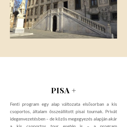
PISA +
Fenti program egy alap változata elsősorban a kis
csoportos, általam összeállított pisai tournak. Privát
idegenvezetésben – de közös megegyezés alapján akár
a kis csoportos tour esetén is – a program