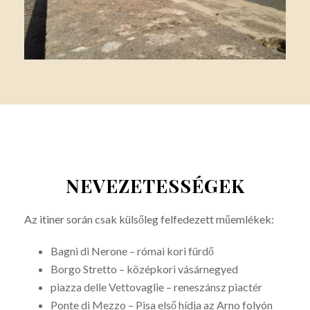
NEVEZETESSÉGEK
Az itiner során csak külsőleg felfedezett műemlékek:
Bagni di Nerone – római kori fürdő
Borgo Stretto – középkori vásárnegyed
piazza delle Vettovaglie – reneszánsz piactér
Ponte di Mezzo – Pisa első hídja az Arno folyón