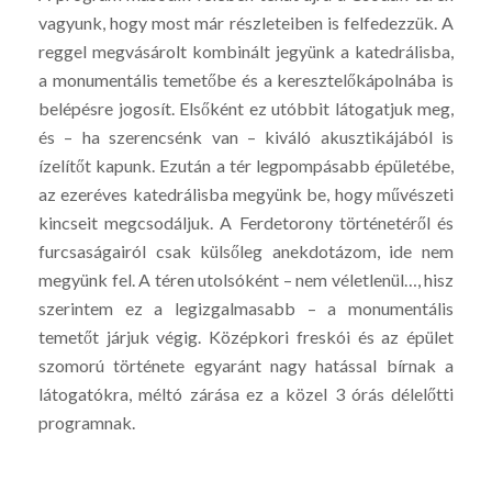
vagyunk, hogy most már részleteiben is felfedezzük. A
reggel megvásárolt kombinált jegyünk a katedrálisba,
a monumentális temetőbe és a keresztelőkápolnába is
belépésre jogosít. Elsőként ez utóbbit látogatjuk meg,
és – ha szerencsénk van – kiváló akusztikájából is
ízelítőt kapunk. Ezután a tér legpompásabb épületébe,
az ezeréves katedrálisba megyünk be, hogy művészeti
kincseit megcsodáljuk. A Ferdetorony történetéről és
furcsaságairól csak külsőleg anekdotázom, ide nem
megyünk fel. A téren utolsóként – nem véletlenül…, hisz
szerintem ez a legizgalmasabb – a monumentális
temetőt járjuk végig. Középkori freskói és az épület
szomorú története egyaránt nagy hatással bírnak a
látogatókra, méltó zárása ez a közel 3 órás délelőtti
programnak.