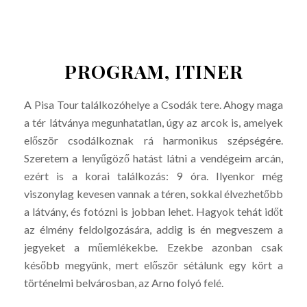
PROGRAM, ITINER
A Pisa Tour találkozóhelye a Csodák tere. Ahogy maga
a tér látványa megunhatatlan, úgy az arcok is, amelyek
először csodálkoznak rá harmonikus szépségére.
Szeretem a lenyűgöző hatást látni a vendégeim arcán,
ezért is a korai találkozás: 9 óra. Ilyenkor még
viszonylag kevesen vannak a téren, sokkal élvezhetőbb
a látvány, és fotózni is jobban lehet. Hagyok tehát időt
az élmény feldolgozására, addig is én megveszem a
jegyeket a műemlékekbe. Ezekbe azonban csak
később megyünk, mert először sétálunk egy kört a
történelmi belvárosban, az Arno folyó felé.