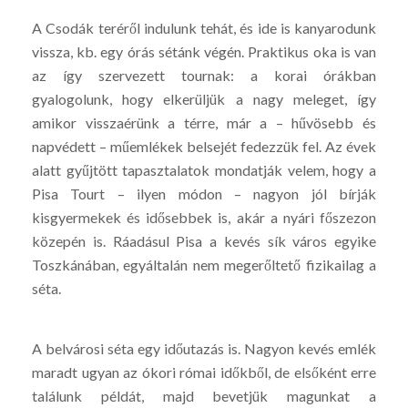
A Csodák teréről indulunk tehát, és ide is kanyarodunk
vissza, kb. egy órás sétánk végén. Praktikus oka is van
az így szervezett tournak: a korai órákban
gyalogolunk, hogy elkerüljük a nagy meleget, így
amikor visszaérünk a térre, már a – hűvösebb és
napvédett – műemlékek belsejét fedezzük fel. Az évek
alatt gyűjtött tapasztalatok mondatják velem, hogy a
Pisa Tourt – ilyen módon – nagyon jól bírják
kisgyermekek és idősebbek is, akár a nyári főszezon
közepén is. Ráadásul Pisa a kevés sík város egyike
Toszkánában, egyáltalán nem megerőltető fizikailag a
séta.
A belvárosi séta egy időutazás is. Nagyon kevés emlék
maradt ugyan az ókori római időkből, de elsőként erre
találunk példát, majd bevetjük magunkat a