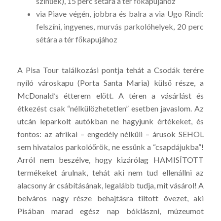
színűek), 15 perc sétára a tér főkapujához
via Piave végén, jobbra és balra a via Ugo Rindi:
felszíni, ingyenes, murvás parkolóhelyek, 20 perc
sétára a tér főkapujához
A Pisa Tour találkozási pontja tehát a Csodák terére
nyíló városkapu (Porta Santa Maria) külső része, a
McDonald’s étterem előtt. A téren a vásárlást és
étkezést csak “nélkülözhetetlen” esetben javaslom. Az
utcán leparkolt autókban ne hagyjunk értékeket, és
fontos: az afrikai – engedély nélküli – árusok SEHOL
sem hivatalos parkolóőrök, ne essünk a “csapdájukba”!
Arról nem beszélve, hogy kizárólag HAMISÍTOTT
termékeket árulnak, tehát aki nem tud ellenállni az
alacsony ár csábításának, legalább tudja, mit vásárol! A
belváros nagy része behajtásra tiltott övezet, aki
Pisában marad egész nap bóklászni, múzeumot