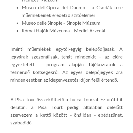
Museo dell’Opera del Duomo – a Csodák tere
műemlékeinek eredeti díszítőelemei
Museo delle Sinopie – Sinopie Múzeum
Római Hajók Múzeuma – Medici Arzenál
Iménti műemlékek egytől-egyig belépődíjasak. A
jegyárak szezonálisak, tehát mindenkit – az előre
egyeztetett – program alapján tájékoztatok a
felmerülő költségekről. Az egyes belépőjegyek ára
minden esetben az idegenvezetési díjon felül értendő.
A Pisa Tour összeköthető a Lucca Tourral. Ez utóbbit
délután, a Pisa Tourt pedig általában délelőtt
szervezem, a kettő között – önállóan – ebédszünet,
szabadidő.