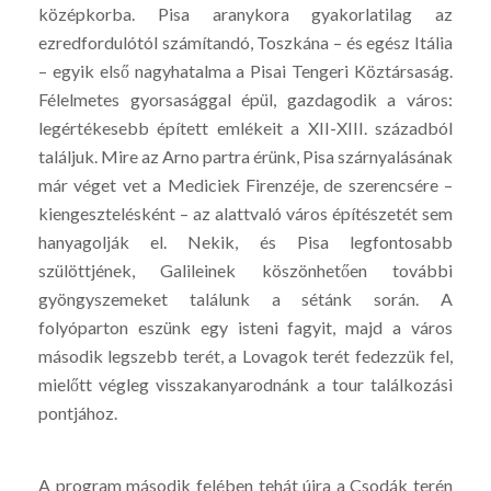
középkorba. Pisa aranykora gyakorlatilag az
ezredfordulótól számítandó, Toszkána – és egész Itália
– egyik első nagyhatalma a Pisai Tengeri Köztársaság.
Félelmetes gyorsasággal épül, gazdagodik a város:
legértékesebb épített emlékeit a XII-XIII. századból
találjuk. Mire az Arno partra érünk, Pisa szárnyalásának
már véget vet a Mediciek Firenzéje, de szerencsére –
kiengesztelésként – az alattvaló város építészetét sem
hanyagolják el. Nekik, és Pisa legfontosabb
szülöttjének, Galileinek köszönhetően további
gyöngyszemeket találunk a sétánk során. A
folyóparton eszünk egy isteni fagyit, majd a város
második legszebb terét, a Lovagok terét fedezzük fel,
mielőtt végleg visszakanyarodnánk a tour találkozási
pontjához.
A program második felében tehát újra a Csodák terén