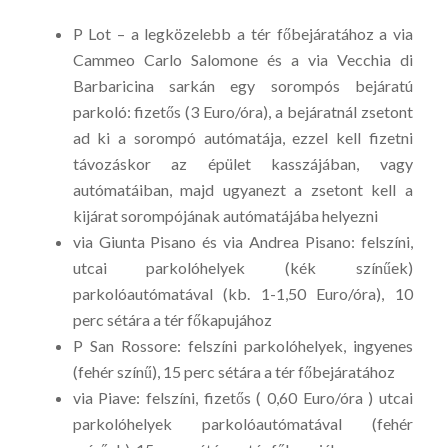
P Lot – a legközelebb a tér főbejáratához a via
Cammeo Carlo Salomone és a via Vecchia di
Barbaricina sarkán egy sorompós bejáratú
parkoló: fizetős (3 Euro/óra), a bejáratnál zsetont
ad ki a sorompó autómatája, ezzel kell fizetni
távozáskor az épület kasszájában, vagy
autómatáiban, majd ugyanezt a zsetont kell a
kijárat sorompójának autómatájába helyezni
via Giunta Pisano és via Andrea Pisano: felszíni,
utcai parkolóhelyek (kék színűek)
parkolóautómatával (kb. 1-1,50 Euro/óra), 10
perc sétára a tér főkapujához
P San Rossore: felszíni parkolóhelyek, ingyenes
(fehér színű), 15 perc sétára a tér főbejáratához
via Piave: felszíni, fizetős ( 0,60 Euro/óra ) utcai
parkolóhelyek parkolóautómatával (fehér