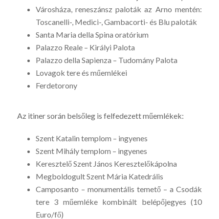
Városháza, reneszánsz paloták az Arno mentén:
Toscanelli-, Medici-, Gambacorti- és Blu paloták
Santa Maria della Spina oratórium
Palazzo Reale – Királyi Palota
Palazzo della Sapienza – Tudomány Palota
Lovagok tere és műemlékei
Ferdetorony
Az itiner során belsőleg is felfedezett műemlékek:
Szent Katalin templom – ingyenes
Szent Mihály templom – ingyenes
Keresztelő Szent János Keresztelőkápolna
Megboldogult Szent Mária Katedrális
Camposanto – monumentális temető – a Csodák
tere 3 műemléke kombinált belépőjegyes (10
Euro/fő)