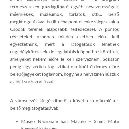
természetesen gazdagítható egyéb nevezetességek,
műemlékek, múzeumok, tárlatok, stb… belső
meglátogatásával is (ill. néha pont ellenkezőleg: csak a
Csodák terének alaposabb felfedezése). A pontos
részleteket azonban minden esetben előre kell
egyeztetnünk, mert a látogatások lehetnek
engedélykötelesek, de legalábbis időponthoz kötöttek,
amelyeket nekem előre le kell szerveznem. Sokszor
pedig egyszerűen logisztikai okokból érdemes előre
belépőjegyeket foglalnom, hogy ne a helyszínen húzzuk
az időt sorban állással.
A városnézés kiegészíthető a következő műemlékek
belső meglátogatásával:
Museo Nazionale San Matteo – Szent Máté
Nemzeti Múzeum