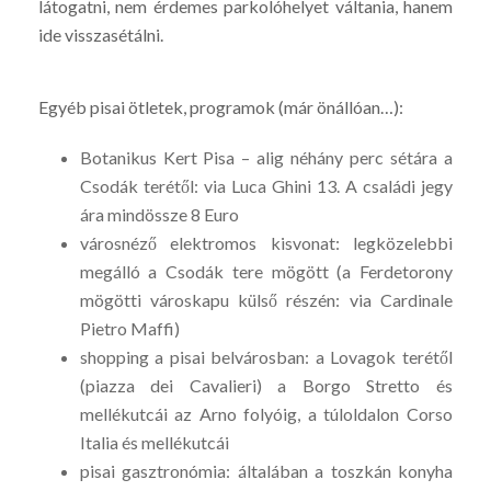
látogatni, nem érdemes parkolóhelyet váltania, hanem
ide visszasétálni.
Egyéb pisai ötletek, programok (már önállóan…):
Botanikus Kert Pisa – alig néhány perc sétára a
Csodák terétől: via Luca Ghini 13. A családi jegy
ára mindössze 8 Euro
városnéző elektromos kisvonat: legközelebbi
megálló a Csodák tere mögött (a Ferdetorony
mögötti városkapu külső részén: via Cardinale
Pietro Maffi)
shopping a pisai belvárosban: a Lovagok terétől
(piazza dei Cavalieri) a Borgo Stretto és
mellékutcái az Arno folyóig, a túloldalon Corso
Italia és mellékutcái
pisai gasztronómia: általában a toszkán konyha