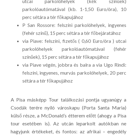
utcai parkolóhelyek (kék színűek)
parkolóautómatával (kb. 1-1,50 Euro/óra), 10
perc sétára a tér főkapujához
P San Rossore: felszíni parkolóhelyek, ingyenes
(fehér színű), 15 perc sétára a tér főbejáratához
via Piave: felszíni, fizetős ( 0,60 Euro/óra ) utcai
parkolóhelyek parkolóautómatával (fehér
színűek), 15 perc sétára a tér főkapujához
via Piave végén, jobbra és balra a via Ugo Rindi:
felszíni, ingyenes, murvás parkolóhelyek, 20 perc
sétára a tér főkapujához
A Pisa másképp Tour találkozási pontja ugyanúgy a
Csodák terére nyíló városkapu (Porta Santa Maria)
külső része, a McDonald’s étterem előtt (ahogy a Pisa
tour esetében is). Az utcán leparkolt autókban ne
hagyjunk értékeket, és fontos: az afrikai – engedély