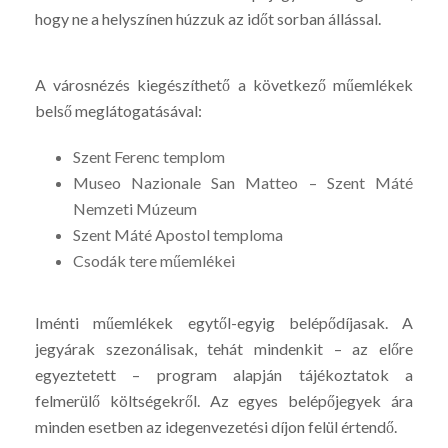
hogy ne a helyszínen húzzuk az időt sorban állással.
A városnézés kiegészíthető a következő műemlékek
belső meglátogatásával:
Szent Ferenc templom
Museo Nazionale San Matteo – Szent Máté
Nemzeti Múzeum
Szent Máté Apostol temploma
Csodák tere műemlékei
Iménti műemlékek egytől-egyig belépődíjasak. A
jegyárak szezonálisak, tehát mindenkit – az előre
egyeztetett – program alapján tájékoztatok a
felmerülő költségekről. Az egyes belépőjegyek ára
minden esetben az idegenvezetési díjon felül értendő.