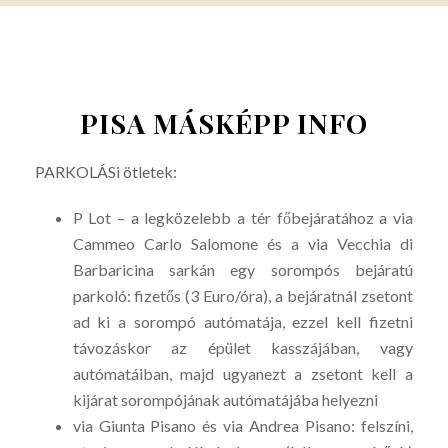
PISA MÁSKÉPP INFO
PARKOLÁSi ötletek:
P Lot – a legközelebb a tér főbejáratához a via
Cammeo Carlo Salomone és a via Vecchia di
Barbaricina sarkán egy sorompós bejáratú
parkoló: fizetős (3 Euro/óra), a bejáratnál zsetont
ad ki a sorompó autómatája, ezzel kell fizetni
távozáskor az épület kasszájában, vagy
autómatáiban, majd ugyanezt a zsetont kell a
kijárat sorompójának autómatájába helyezni
via Giunta Pisano és via Andrea Pisano: felszíni,