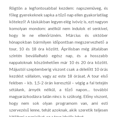
Rögtön a legfontosabbal kezdem: napszemüveg, és
főleg gyerekeknek sapka a tűző nap ellen gyakorlatilag
kötelező! A táskákban legyen elég ivóvíz is, ezt nagyon
komolyan mondom: anélkül nem indulok el senkivel,
hogy le ne ellenőrizném. Március és október
hónapokban bármilyen időpontban megszervezhető a
tour, 10 és 18 óra között. Áprilisban még általában
szintén bevállalható egész nap, és a hosszabb
nappaloknak köszönhetően már 10 és 20 óra között.
Májustól szeptemberig viszont csak a délelőtt 10 órás
kezdést vállalom, vagy az este 18 órásat. A tour első
felében – kb. 1,5-2 órán keresztül – végig a fal tetején
sétálunk, árnyék nélkül, a tűző napon… további
magyarázkodásra talán nincs is szükség. Előny viszont,
hogy nem sok olyan programom van, ami esti
szervezésű lenne, tehát azoknak, akik szeretik teljesen
kitölteni a napjaikat, ez a tour ideális lehet.