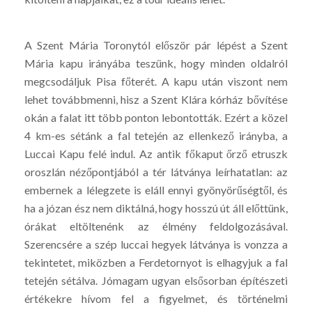
A Szent Mária Toronytól először pár lépést a Szent
Mária kapu irányába teszünk, hogy minden oldalról
megcsodáljuk Pisa főterét. A kapu után viszont nem
lehet továbbmenni, hisz a Szent Klára kórház bővítése
okán a falat itt több ponton lebontották. Ezért a közel
4 km-es sétánk a fal tetején az ellenkező irányba, a
Luccai Kapu felé indul. Az antik főkaput őrző etruszk
oroszlán nézőpontjából a tér látványa leírhatatlan: az
embernek a lélegzete is eláll ennyi gyönyörűségtől, és
ha a józan ész nem diktálná, hogy hosszú út áll előttünk,
órákat eltöltenénk az élmény feldolgozásával.
Szerencsére a szép luccai hegyek látványa is vonzza a
tekintetet, miközben a Ferdetornyot is elhagyjuk a fal
tetején sétálva. Jómagam ugyan elsősorban építészeti
értékekre hívom fel a figyelmet, és történelmi