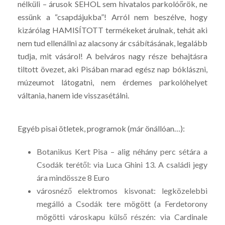
nélküli – árusok SEHOL sem hivatalos parkolóőrök, ne
essünk a “csapdájukba”! Arról nem beszélve, hogy
kizárólag HAMISÍTOTT termékeket árulnak, tehát aki
nem tud ellenállni az alacsony ár csábításának, legalább
tudja, mit vásárol! A belváros nagy része behajtásra
tiltott övezet, aki Pisában marad egész nap bóklászni,
múzeumot látogatni, nem érdemes parkolóhelyet
váltania, hanem ide visszasétálni.
Egyéb pisai ötletek, programok (már önállóan…):
Botanikus Kert Pisa – alig néhány perc sétára a
Csodák terétől: via Luca Ghini 13. A családi jegy
ára mindössze 8 Euro
városnéző elektromos kisvonat: legközelebbi
megálló a Csodák tere mögött (a Ferdetorony
mögötti városkapu külső részén: via Cardinale