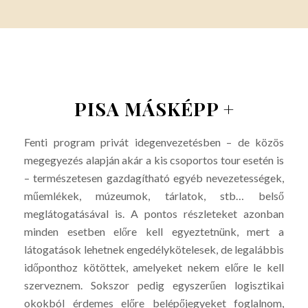
PISA MÁSKÉPP +
Fenti program privát idegenvezetésben – de közös
megegyezés alapján akár a kis csoportos tour esetén is
– természetesen gazdagítható egyéb nevezetességek,
műemlékek, múzeumok, tárlatok, stb… belső
meglátogatásával is. A pontos részleteket azonban
minden esetben előre kell egyeztetnünk, mert a
látogatások lehetnek engedélykötelesek, de legalábbis
időponthoz kötöttek, amelyeket nekem előre le kell
szerveznem. Sokszor pedig egyszerűen logisztikai
okokból érdemes előre belépőjegyeket foglalnom,