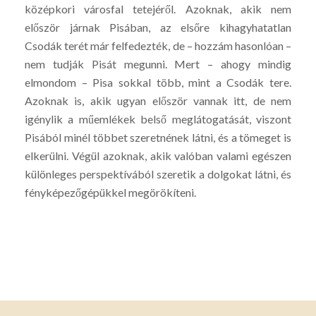
középkori városfal tetejéről. Azoknak, akik nem
először járnak Pisában, az elsőre kihagyhatatlan
Csodák terét már felfedezték, de – hozzám hasonlóan –
nem tudják Pisát megunni. Mert – ahogy mindig
elmondom – Pisa sokkal több, mint a Csodák tere.
Azoknak is, akik ugyan először vannak itt, de nem
igénylik a műemlékek belső meglátogatását, viszont
Pisából minél többet szeretnének látni, és a tömeget is
elkerülni. Végül azoknak, akik valóban valami egészen
különleges perspektívából szeretik a dolgokat látni, és
fényképezőgépükkel megörökíteni.