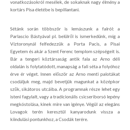
vonatkozásokról mesélek, de sokaknak nagy élmény a
kortárs Pisa életébe is bepillantani.
Sétánk során többször is lemászunk a falról: a
Parlascio Bástyával pl. belülről is ismerkedünk, míg a
Víztoronynál felfedezzük a Porta Pacis, a Pisai
Egyetem és akár a Szent Ferenc templom szépségeit is.
Bár a tengeri köztársaság antik fala az Arno déli
oldalán is folytatódott, manapság a fali séta a folyóhoz
érve ér véget. Innen először az Arno menti palotákat
csodáljuk meg, majd bevetjük magunkat a középkor
szűk, sikátoros utcáiba. A programnak része lehet egy
isteni fagylalt, vagy a tradícionális csicseriborsó lepény
megkóstolása, kinek mire van igénye. Végül az elegáns
Lovagok terén keresztül kanyarodunk vissza a
kiindulási pontunkhoz, a Csodák terére.