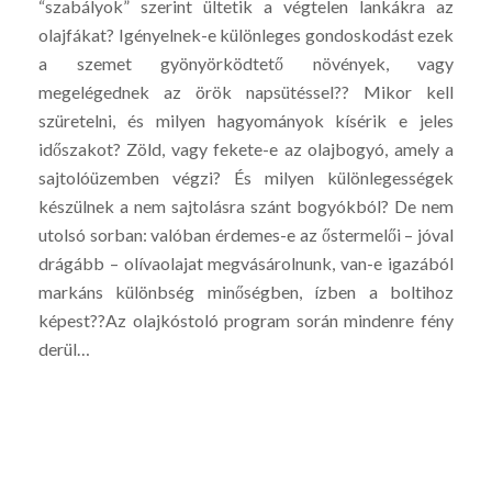
“szabályok” szerint ültetik a végtelen lankákra az
olajfákat? Igényelnek-e különleges gondoskodást ezek
a szemet gyönyörködtető növények, vagy
megelégednek az örök napsütéssel?? Mikor kell
szüretelni, és milyen hagyományok kísérik e jeles
időszakot? Zöld, vagy fekete-e az olajbogyó, amely a
sajtolóüzemben végzi? És milyen különlegességek
készülnek a nem sajtolásra szánt bogyókból? De nem
utolsó sorban: valóban érdemes-e az őstermelői – jóval
drágább – olívaolajat megvásárolnunk, van-e igazából
markáns különbség minőségben, ízben a boltihoz
képest??Az olajkóstoló program során mindenre fény
derül…