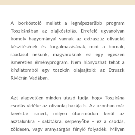
A borkóstoló mellett a legnépszerűbb program
Toszkánában az olajkóstolás. Errefelé ugyanolyan
komoly hagyományai vannak az extraszűz olívaolaj
készítésének és forgalmazásának, mint a bornak,
ráadásul nekünk, magyaroknak ez egy egészen
ismeretlen élményprogram. Nem hiányozhat tehát a
kínálatomból egy toszkán olajsajtoló: az Etruszk
Riviérán, Vadában.
Azt alapvetően minden utazó tudja, hogy Toszkána
csodás vidéke az olívaolaj hazája is. Az azonban már
kevésbé ismert, milyen úton-módon kerül az
asztalunkra – salátákra, serpenyőbe – ez a csodás,
zöldesen, vagy aranysárgán fénylő folyadék. Milyen