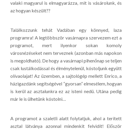
valaki magyarul is elmagyarázza, mit is vásárolunk, és
az hogyan készült??
Találkozzunk tehát Vadában egy könnyed, laza
programra! A legtöbbször vasárnapra szervezem ezt a
programot, mert ilyenkor sokan komoly
városnézéseket nem terveznek (azonban más napokon
is megoldható). De hogy a vasárnapi pihenőnap se teljen
csak lustálkodással és élménytelenül, kóstoljunk együtt
olívaolajat! Az üzemben, a sajtológép mellett Enrico, a
házigazdánk segítségével “gyorsan” elmesélem, hogyan
is kerül az asztalunkra ez az isteni nedü. Utána pedig
már le is ülhetünk kóstolni…
A programot a szaletli alatt folytatjuk, ahol a terített
asztal látványa azonnal mindenkit felvidít! Először