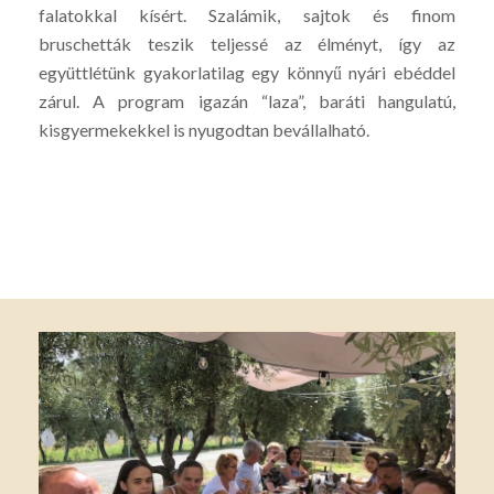
falatokkal kísért. Szalámik, sajtok és finom
bruschetták teszik teljessé az élményt, így az
együttlétünk gyakorlatilag egy könnyű nyári ebéddel
zárul. A program igazán “laza”, baráti hangulatú,
kisgyermekekkel is nyugodtan bevállalható.