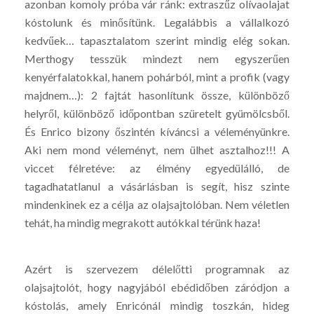
azonban komoly próba vár ránk: extraszűz olívaolajat
kóstolunk és minősítünk. Legalábbis a vállalkozó
kedvűek… tapasztalatom szerint mindig elég sokan.
Merthogy tesszük mindezt nem egyszerűen
kenyérfalatokkal, hanem pohárból, mint a profik (vagy
majdnem…): 2 fajtát hasonlítunk össze, különböző
helyről, különböző időpontban szüretelt gyümölcsből.
És Enrico bizony őszintén kíváncsi a véleményünkre.
Aki nem mond véleményt, nem ülhet asztalhoz!!! A
viccet félretéve: az élmény egyedülálló, de
tagadhatatlanul a vásárlásban is segít, hisz szinte
mindenkinek ez a célja az olajsajtolóban. Nem véletlen
tehát, ha mindig megrakott autókkal térünk haza!
Azért is szervezem délelőtti programnak az
olajsajtolót, hogy nagyjából ebédidőben záródjon a
kóstolás, amely Enricónál mindig toszkán, hideg