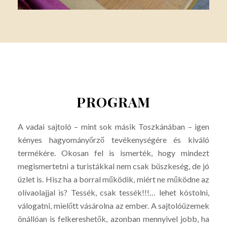
PROGRAM
A vadai sajtoló – mint sok másik Toszkánában – igen
kényes hagyományőrző tevékenységére és kiváló
termékére. Okosan fel is ismerték, hogy mindezt
megismertetni a turistákkal nem csak büszkeség, de jó
üzlet is. Hisz ha a borral működik, miért ne működne az
olívaolajjal is? Tessék, csak tessék!!!… lehet kóstolni,
válogatni, mielőtt vásárolna az ember. A sajtolóüzemek
önállóan is felkereshetők, azonban mennyivel jobb, ha