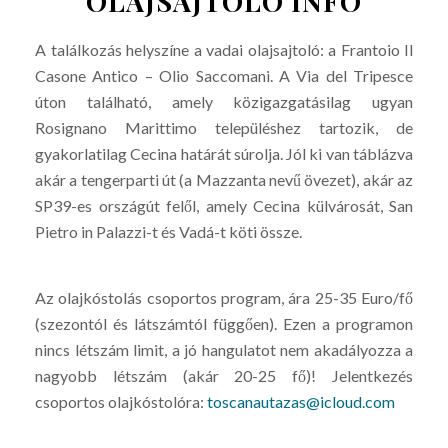
OLAJSAJTOLÓ INFO
A találkozás helyszíne a vadai olajsajtoló: a Frantoio Il
Casone Antico – Olio Saccomani. A Via del Tripesce
úton található, amely közigazgatásilag ugyan
Rosignano Marittimo településhez tartozik, de
gyakorlatilag Cecina határát súrolja. Jól ki van táblázva
akár a tengerparti út (a Mazzanta nevű övezet), akár az
SP39-es országút felől, amely Cecina külvárosát, San
Pietro in Palazzi-t és Vadá-t köti össze.
Az olajkóstolás csoportos program, ára 25-35 Euro/fő
(szezontól és látszámtól függően). Ezen a programon
nincs létszám limit, a jó hangulatot nem akadályozza a
nagyobb létszám (akár 20-25 fő)! Jelentkezés
csoportos olajkóstolóra:
toscanautazas@icloud.com