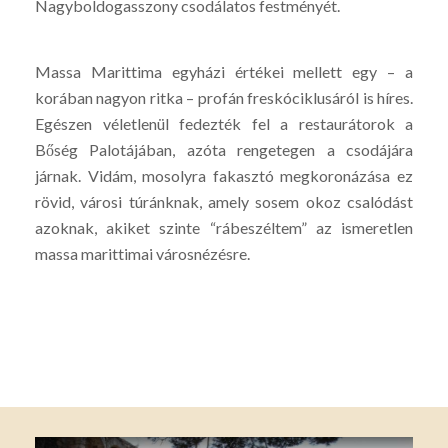
Nagyboldogasszony csodálatos festményét.
Massa Marittima egyházi értékei mellett egy – a
korában nagyon ritka – profán freskóciklusáról is híres.
Egészen véletlenül fedezték fel a restaurátorok a
Bőség Palotájában, azóta rengetegen a csodájára
járnak. Vidám, mosolyra fakasztó megkoronázása ez
rövid, városi túránknak, amely sosem okoz csalódást
azoknak, akiket szinte “rábeszéltem” az ismeretlen
massa marittimai városnézésre.