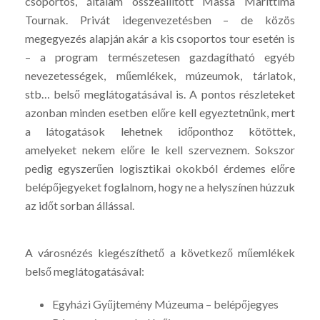
csoportos, általam összeállított Massa Marittima
Tournak. Privát idegenvezetésben – de közös
megegyezés alapján akár a kis csoportos tour esetén is
– a program természetesen gazdagítható egyéb
nevezetességek, műemlékek, múzeumok, tárlatok,
stb… belső meglátogatásával is. A pontos részleteket
azonban minden esetben előre kell egyeztetnünk, mert
a látogatások lehetnek időponthoz kötöttek,
amelyeket nekem előre le kell szerveznem. Sokszor
pedig egyszerűen logisztikai okokból érdemes előre
belépőjegyeket foglalnom, hogy ne a helyszínen húzzuk
az időt sorban állással.
A városnézés kiegészíthető a következő műemlékek
belső meglátogatásával:
Egyházi Gyűjtemény Múzeuma – belépőjegyes