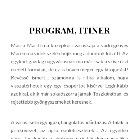
PROGRAM, ITINER
Massa Marittima középkori városkája a vadregényes
Maremma vidék szélén bújik meg a dombok között. Az
egykori gazdag nagyvárosnak ma már csak a szíve őrzi
eredeti formáját, de ez is bőven megér egy látogatást!
Kevéssé ismert… számomra is ritka alkalom, hogy
visszatérhetek egy-egy csoportot kísérve. Leginkább
azokkal, akik már sokadszorra járnak Toszkánában, és
rejtettebb gyöngyszemeket keresnek.
A városi séta egy igazi, hangulatos időutazás. A falak, a
járókövezet, az apró épületrészletek… Az egyetlen
város Toszkánában, ahol még ma is büszkén magaslik a