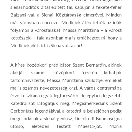
sienai hódítók által épített fal, kapuján a fekete-fehér
Balzaná-val, a Sienai Köztársaság címerével. Minden
más városban a firenzei Mediciek átépítették az idők
folyamán a városfalakat, Massa Marittima – a várost
kettészelő – fala azonban ma is emlékeztet rá, hogy a
Mediciek előtt itt is Siena volt az úr!
A híres középkori prédikátor, Szent Bernardin, akinek
alakját számos középkori freskón láthatjuk
tartományszerte, Massa Marittima szülöttje, emlékét
ma is számos nevezetesség őrzi. A város centrumába
érve Toszkána egyik legfurcsább, de egyben legszebb
katedrálisát látogatjuk meg. Megismerkedünk Szent
Cerboniusz legendájával, a katedrális belsejében pedig
megcsodáljuk a sienai géniusz, Duccio di Buoninsegna
utolsó, életében festett Maestá-ját, Mária