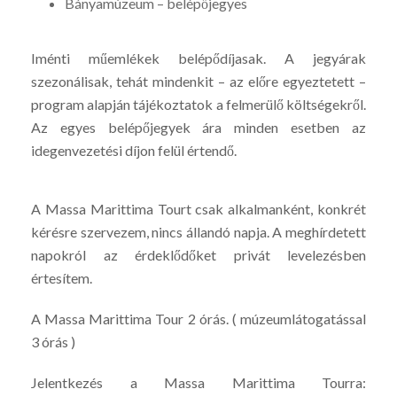
Bányamúzeum – belépőjegyes
Iménti műemlékek belépődíjasak. A jegyárak
szezonálisak, tehát mindenkit – az előre egyeztetett –
program alapján tájékoztatok a felmerülő költségekről.
Az egyes belépőjegyek ára minden esetben az
idegenvezetési díjon felül értendő.
A Massa Marittima Tourt csak alkalmanként, konkrét
kérésre szervezem, nincs állandó napja. A meghírdetett
napokról az érdeklődőket privát levelezésben
értesítem.
A Massa Marittima Tour 2 órás. ( múzeumlátogatással
3 órás )
Jelentkezés a Massa Marittima Tourra: