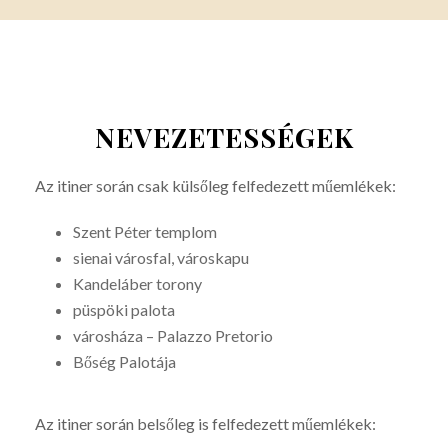
NEVEZETESSÉGEK
Az itiner során csak külsőleg felfedezett műemlékek:
Szent Péter templom
sienai városfal, városkapu
Kandeláber torony
püspöki palota
városháza – Palazzo Pretorio
Bőség Palotája
Az itiner során belsőleg is felfedezett műemlékek: