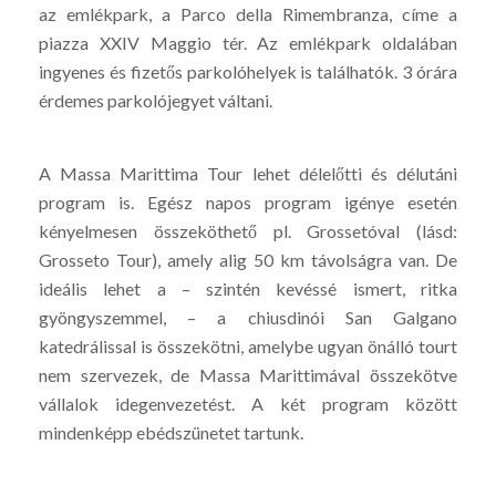
az emlékpark, a Parco della Rimembranza, címe a
piazza XXIV Maggio tér. Az emlékpark oldalában
ingyenes és fizetős parkolóhelyek is találhatók. 3 órára
érdemes parkolójegyet váltani.
A Massa Marittima Tour lehet délelőtti és délutáni
program is. Egész napos program igénye esetén
kényelmesen összeköthető pl. Grossetóval (lásd:
Grosseto Tour), amely alig 50 km távolságra van. De
ideális lehet a – szintén kevéssé ismert, ritka
gyöngyszemmel, – a chiusdinói San Galgano
katedrálissal is összekötni, amelybe ugyan önálló tourt
nem szervezek, de Massa Marittimával összekötve
vállalok idegenvezetést. A két program között
mindenképp ebédszünetet tartunk.