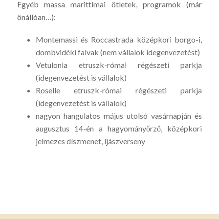
Egyéb massa marittimai ötletek, programok (már
önállóan…):
Montemassi és Roccastrada középkori borgo-i,
dombvidéki falvak (nem vállalok idegenvezetést)
Vetulonia etruszk-római régészeti parkja
(idegenvezetést is vállalok)
Roselle etruszk-római régészeti parkja
(idegenvezetést is vállalok)
nagyon hangulatos május utolsó vasárnapján és
augusztus 14-én a hagyományőrző, középkori
jelmezes díszmenet, íjászverseny