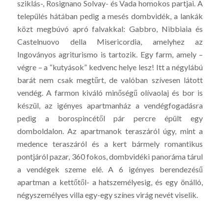
sziklás-, Rosignano Solvay- és Vada homokos partjai. A
település hátában pedig a mesés dombvidék, a lankák
közt megbúvó apró falvakkal: Gabbro, Nibbiaia és
Castelnuovo della Misericordia, amelyhez az
Ingoványos agriturismo is tartozik. Egy farm, amely –
végre – a “kutyások” kedvenc helye lesz! Itt a négylábú
barát nem csak megtűrt, de valóban szívesen látott
vendég. A farmon kiváló minőségű olívaolaj és bor is
készül, az igényes apartmanház a vendégfogadásra
pedig a borospincétől pár percre épült egy
domboldalon. Az apartmanok teraszáról úgy, mint a
medence teraszáról és a kert bármely romantikus
pontjáról pazar, 360 fokos, dombvidéki panoráma tárul
a vendégek szeme elé. A 6 igényes berendezésű
apartman a kettőtől- a hatszemélyesig, és egy önálló,
négyszemélyes villa egy-egy színes virág nevét viselik.