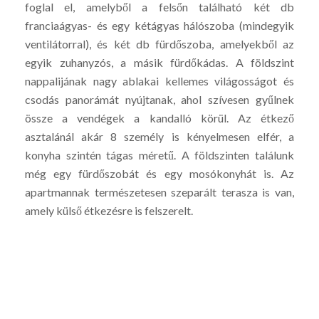
foglal el, amelyből a felsőn található két db
franciaágyas- és egy kétágyas hálószoba (mindegyik
ventilátorral), és két db fürdőszoba, amelyekből az
egyik zuhanyzós, a másik fürdőkádas. A földszint
nappalijának nagy ablakai kellemes világosságot és
csodás panorámát nyújtanak, ahol szívesen gyűlnek
össze a vendégek a kandalló körül. Az étkező
asztalánál akár 8 személy is kényelmesen elfér, a
konyha szintén tágas méretű. A földszinten találunk
még egy fürdőszobát és egy mosókonyhát is. Az
apartmannak természetesen szeparált terasza is van,
amely külső étkezésre is felszerelt.