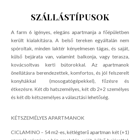
SZÁLLÁSTÍPUSOK
A farm 6 igényes, elegáns apartmanja a főépületben
került kialakításra. A belső tereken egyáltalán nem
spóroltak, minden laktér kényelmesen tágas, és saját,
külső bejárata van, valamint balkonja, vagy terasza,
kovácsoltvas kerti bútorokkal. Az apartmanok
önellátásra berendezettek, komfortos, és jól felszerelt
konyhákkal (mosogatógépekkel), főzésre és
étkezésre. Két db hatszemélyes, két db 2+2 személyes
és két db kétszemélyes a választási lehetőség.
KÉTSZEMÉLYES APARTMANOK
CICLAMINO – 54 m2-es, kétlégterű apartman két (+1)