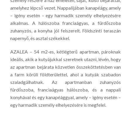
személy részére a ház emeletén, saját, külső bejárattal,
amelyhez lépcső vezet. Nappalijában kanapéágy, amely
– igény esetén – egy harmadik személy elhelyezésére
alkalmas. A hálószoba franciaágyas, a fürdőszoba
zuhanyzós, a konyha jól felszerelt. Földszinti teraszán
napernyő, és asztal székekkel.
AZALEA – 54 m2-es, kétlégterű apartman, pároknak
ideális, akik a kutyájukkal szeretnek utazni, lévén, hogy
az apartman bejárata közvetlen összeköttetésben van
a farm körüli földterülettel, ahol a kutyák szabadon
szaladgálhatnak. Az apartmanban zuhanyzós
fürdőszoba, franciaágyas hálószoba, és a nappali
konyhával és egy kanapéággyal, amely – igény esetén –
egy harmadik személy elhelyezésére is megfelel.