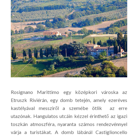
Rosignano Marittimo egy középkori városka az
Etruszk Riviérán, egy domb tetején, amely ezeréves
kastélyával messziről a szemébe ötlik az erre
utazónak. Hangulatos utcáin kézzel érinthető az igazi
toszkán atmoszféra, nyaranta számos rendezvénnyel
várja a turistákat. A domb lábánál Castiglioncello