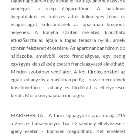
tágas nappaliban egy kandalló körül gyűlhetnek össze a
vendégek a szép ülőgarnitúrán. A hatalmas
üvegablakok és boltíves ajtók különleges fényt és
világosságot kölcsönöznek az apartman központi
helyének. A konyha szintén méretes, kihúzható
étkezőasztallal, ajtaja a tágas teraszra nyílik, amely
szintén felszerelt étkezésre. Az apartmanban három db
hálószoba, amelyből kettő franciaágyas, egy pedig
egyágyas, de szükség esetén franciaágyassá alakítható.
Minden szobában ventilátor. A két fürdőszobából az
egyik zuhanyzós, a másikban pedig – pazar méreteinek
köszönhetően – zuhany és fürdőkád is elhelyezésre
került. Mosókonyhájában mosógép.
MARGHERITA – A farm legnagyobb apartmanja 215
m2-es, és hatszemélyes, bár +2 személy elhelyezése –
igény esetén – könnyen megoldható. Két emeletet