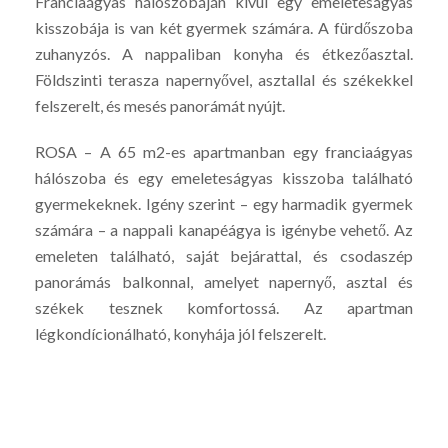
Franciaágyas hálószobáján kívül egy emeleteságyas
kisszobája is van két gyermek számára. A fürdőszoba
zuhanyzós. A nappaliban konyha és étkezőasztal.
Földszinti terasza napernyővel, asztallal és székekkel
felszerelt, és mesés panorámát nyújt.
ROSA – A 65 m2-es apartmanban egy franciaágyas
hálószoba és egy emeleteságyas kisszoba található
gyermekeknek. Igény szerint – egy harmadik gyermek
számára – a nappali kanapéágya is igénybe vehető. Az
emeleten található, saját bejárattal, és csodaszép
panorámás balkonnal, amelyet napernyő, asztal és
székek tesznek komfortossá. Az apartman
légkondícionálható, konyhája jól felszerelt.