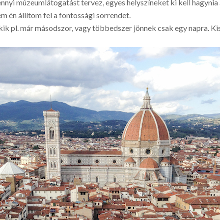
ennyi múzeumlátogatást tervez, egyes helyszíneket ki kell hagynia 
én állítom fel a fontossági sorrendet.
ik pl. már másodszor, vagy többedszer jönnek csak egy napra. Ki