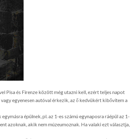
l Pisa és Firenze között még utazni kell, ezért teljes napot
, vagy egyenesen autóval érkezik, az ő kedvükért kibővítem a
 egymásra épülnek, pl. az 1-es számú egynaposra ráépül az 1-
ent azoknak, akik nem múzeumoznak. Ha valaki ezt választja,