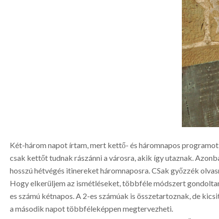
Két-három napot írtam, mert kettő- és háromnapos programot is ö
csak kettőt tudnak rászánni a városra, akik így utaznak. Azonb
hosszú hétvégés itinereket háromnaposra. CSak győzzék olvasn
Hogy elkerüljem az ismétléseket, többféle módszert gondoltam
es számú kétnapos. A 2-es számúak is összetartoznak, de kic
a második napot többféleképpen megtervezheti.