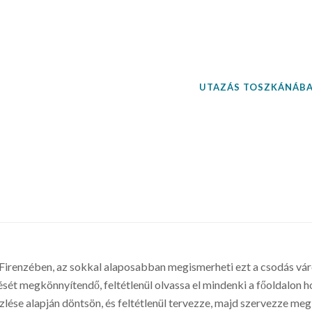
UTAZÁS TOSZKÁNÁB
irenzében, az sokkal alaposabban megismerheti ezt a csodás vár
sét megkönnyítendő, feltétlenül olvassa el mindenki a főoldalon ho
zlése alapján döntsön, és feltétlenül tervezze, majd szervezze me