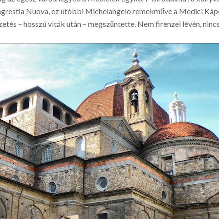
Sagrestia Nuova, ez utóbbi Michelangelo remekműve a Medici Kápo
ezetés – hosszú viták után – megszűntette. Nem firenzei lévén, ninc