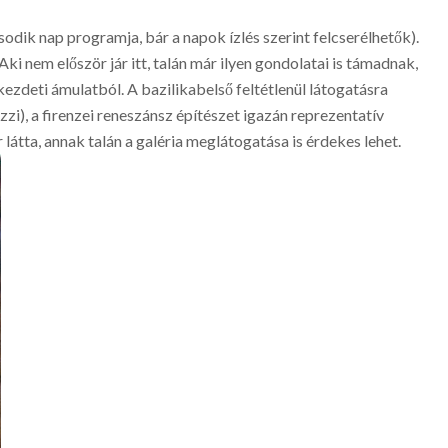
dik nap programja, bár a napok ízlés szerint felcserélhetők).
 Aki nem először jár itt, talán már ilyen gondolatai is támadnak,
kezdeti ámulatból. A bazilikabelső feltétlenül látogatásra
i), a firenzei reneszánsz építészet igazán reprezentatív
látta, annak talán a galéria meglátogatása is érdekes lehet.