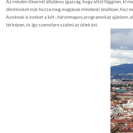
Az minden itinernél általános igazság, hogy attól függően, ki m
döntéseket már hozza meg magának mindenki önállóan, hisz nem 
Azoknak is ezeket a két-, háromnapos programokat ajánlom, ak
térképen, és így személyre szabni az útleírást.