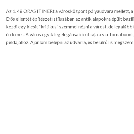
Az 1. 48 ÓRÁS ITINERt a városközpont pályaudvara mellett, a S
Erős ellentét építészeti stílusában az antik alapokra épült bazil
kezdi egy kicsit “kritikus” szemmel nézni a várost, de legalább
érdemes. A város egyik legelegánsabb utcája a via Tornabuoni, 
példájához. Ajánlom belépni az udvarra, és belülről is megszeml