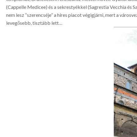
(Cappelle Medicee) és a sekrestyékkel (Sagrestia Vecchia és 
nem lesz “szerencséje” a híres piacot végigjárni, mert a városv
levegősebb, tisztább lett…