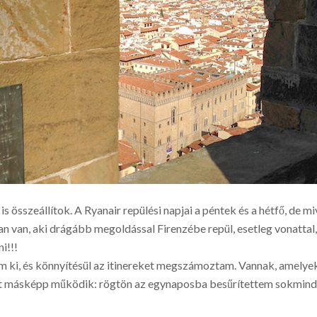
sszeállítok. A Ryanair repülési napjai a péntek és a hétfő, de mive
an van, aki drágább megoldással Firenzébe repül, esetleg vonattal
i!!!
 ki, és könnyítésül az itinereket megszámoztam. Vannak, amelyek
sit másképp működik: rögtön az egynaposba besűrítettem sokmind