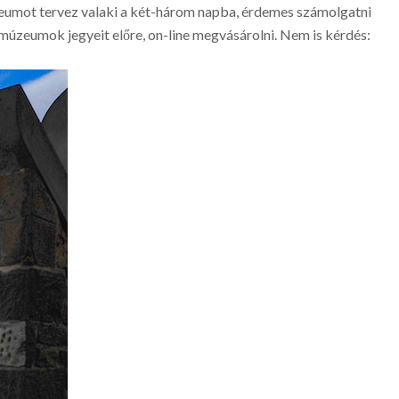
zeumot tervez valaki a két-három napba, érdemes számolgatni
úzeumok jegyeit előre, on-line megvásárolni. Nem is kérdés: