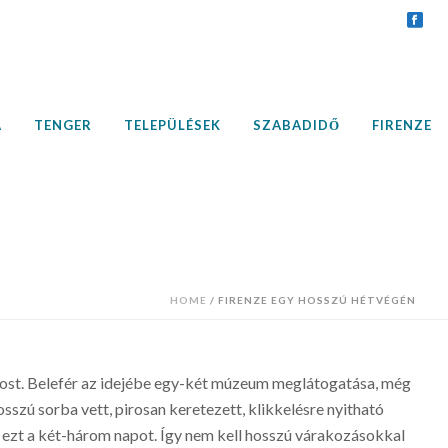
A
TENGER
TELEPÜLÉSEK
SZABADIDŐ
FIRENZE
HOME
/
FIRENZE EGY HOSSZÚ HÉTVÉGÉN
ost. Belefér az idejébe egy-két múzeum meglátogatása, még
sszú sorba vett, pirosan keretezett, klikkelésre nyitható
g ezt a két-három napot. Így nem kell hosszú várakozásokkal