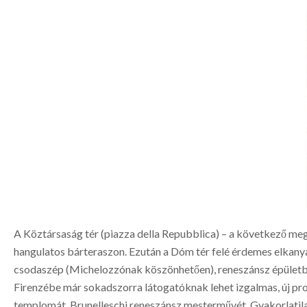
A Köztársaság tér (piazza della Repubblica) – a következő megál
hangulatos bárteraszon. Ezután a Dóm tér felé érdemes elkany
csodaszép (Michelozzónak köszönhetően), reneszánsz épületbe
Firenzébe már sokadszorra látogatóknak lehet izgalmas, új pro
templomát, Brunelleschi reneszánsz mesterművét. Gyakorlatila