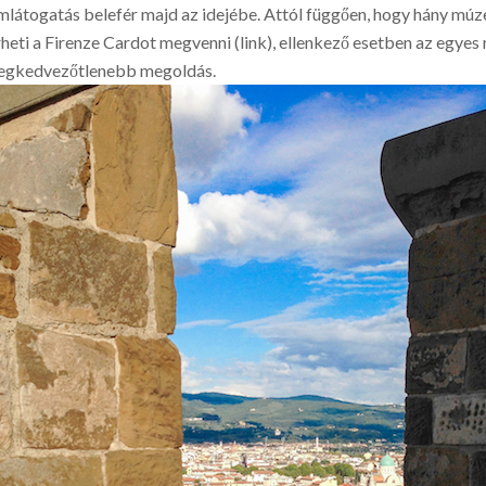
mlátogatás belefér majd az idejébe. Attól függően, hogy hány mú
 a Firenze Cardot megvenni (link), ellenkező esetben az egyes m
a legkedvezőtlenebb megoldás.