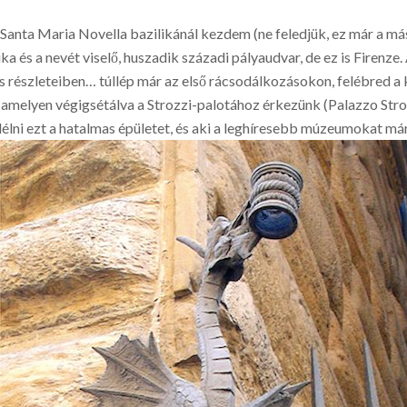
anta Maria Novella bazilikánál kezdem (ne feledjük, ez már a máso
ika és a nevét viselő, huszadik századi pályaudvar, de ez is Firenze.
is részleteiben… túllép már az első rácsodálkozásokon, felébred a 
amelyen végigsétálva a Strozzi-palotához érkezünk (Palazzo Strozz
élni ezt a hatalmas épületet, és aki a leghíresebb múzeumokat már 