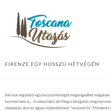
FIRENZE EGY HOSSZÚ HÉTVÉGÉN
Aki már legalább egy hosszú hétvégét megengedhet magának F
ha mind nem is… A választást, de főleg a látogatás megszervezé
oldalakat, ahol az egyes műemlékeket “vesézem ki”. Mindenki í