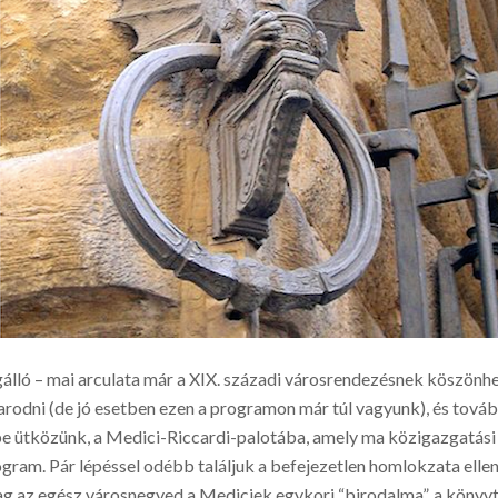
ló – mai arculata már a XIX. századi városrendezésnek köszönhető, 
arodni (de jó esetben ezen a programon már túl vagyunk), és tová
 ütközünk, a Medici-Riccardi-palotába, amely ma közigazgatási h
gram. Pár lépéssel odébb találjuk a befejezetlen homlokzata ellen
g az egész városnegyed a Mediciek egykori “birodalma”, a könyvt