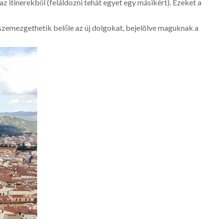
az itinerekből (feláldozni tehát egyet egy másikért). Ezeket a
szemezgethetik belőle az új dolgokat, bejelölve maguknak a