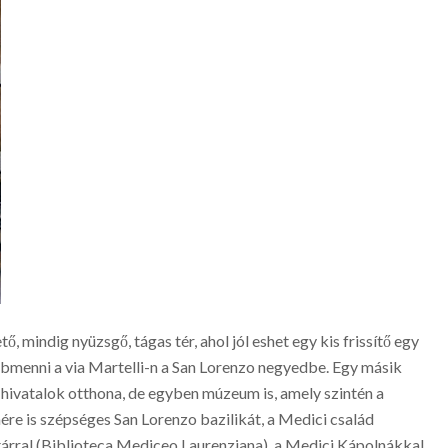
mindig nyüzsgő, tágas tér, ahol jól eshet egy kis frissítő egy
bbmenni a via Martelli-n a San Lorenzo negyedbe. Egy másik
ivatalok otthona, de egyben múzeum is, amely szintén a
ére is szépséges San Lorenzo bazilikát, a Medici család
árral (Biblioteca Mediceo Laurenziana), a Medici Kápolnákkal