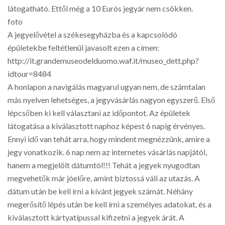
látogatható. Ettől még a 10 Eurós jegyár nem csökken.
foto
A jegyelővétel a székesegyházba és a kapcsolódó
épületekbe feltétlenül javasolt ezen a címen:
http://it.grandemuseodelduomo.waf.it/museo_dett.php?
idtour=8484
A honlapon a navigálás magyarul ugyan nem, de számtalan
más nyelven lehetséges, a jegyvásárlás nagyon egyszerű. Első
lépcsőben ki kell választani az időpontot. Az épületek
látogatása a kiválasztott naphoz képest 6 napig érvényes.
Ennyi idő van tehát arra, hogy mindent megnézzünk, amire a
jegy vonatkozik. 6 nap nem az internetes vásárlás napjától,
hanem a megjelölt dátumtól!!! Tehát a jegyek nyugodtan
megvehetők már jóelőre, amint biztossá váli az utazás. A
dátum után be kell írni a kívánt jegyek számát. Néhány
megerősítő lépés után be kell írni a személyes adatokat, és a
kiválasztott kártyatípussal kifizetni a jegyek árát. A