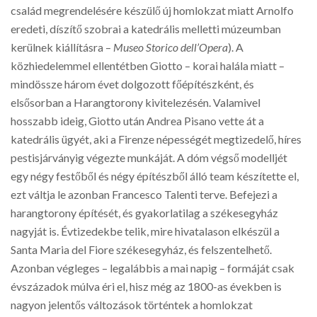
család megrendelésére készülő új homlokzat miatt Arnolfo
eredeti, díszítő szobrai a katedrális melletti múzeumban
kerülnek kiállításra –
Museo Storico dell’Opera
). A
közhiedelemmel ellentétben Giotto – korai halála miatt –
mindössze három évet dolgozott főépítészként, és
elsősorban a Harangtorony kivitelezésén. Valamivel
hosszabb ideig, Giotto után Andrea Pisano vette át a
katedrális ügyét, aki a Firenze népességét megtizedelő, híres
pestisjárványig végezte munkáját. A dóm végső modelljét
egy négy festőből és négy építészből álló team készítette el,
ezt váltja le azonban Francesco Talenti terve. Befejezi a
harangtorony építését, és gyakorlatilag a székesegyház
nagyját is. Évtizedekbe telik, mire hivatalason elkészül a
Santa Maria del Fiore székesegyház, és felszentelhető.
Azonban végleges – legalábbis a mai napig – formáját csak
évszázadok múlva éri el, hisz még az 1800-as években is
nagyon jelentős változások történtek a homlokzat