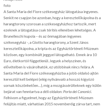
foto
A Santa Maria del Fiore székesegyház látogatása ingyenes.
Senkit ne csapjon be azonban, hogy a keresztelőkápolna és a
harangtorony szorosan a székesegyházhoz tartozik, mert
ezeknek a látogatása csak térítés ellenében lehetséges. A
Brunelleschi kupola – és az önmagában ingyenes
székesegyház -, a Giotto harangtorony, a Szent János
keresztelőkápolna, a kripta és az Egyháztörténeti Múzeum
közösen, egy kombinált jeggyel látogatható. Ennek ára 10
Euro, életkortól függetlenül. Jegyek a helyszínen, és
elővételben is vásárolhatók, ez utóbbinak nincs felára. A
Santa Maria del Fiore székesegyházba a jobb oldalsó ajtón
keresztül kell belépni (elég nyílvánvaló a hosszú kígyózó
sornak köszönhetően…), míg a mozgássérülteknek egy külön
bejárat van fenntartva a déli oldalon:
Porta dei Canonici
.
Felhívom a figyelmet, hogy az Egyháztörténeti Múzeum
felújítás miatt, várhatóan 2015 novemberéig zárva tart, nem