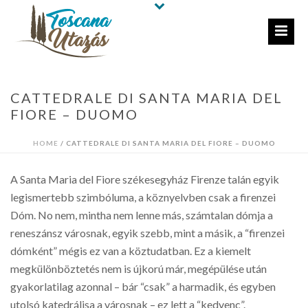
CATTEDRALE DI SANTA MARIA DEL
FIORE – DUOMO
HOME
/
CATTEDRALE DI SANTA MARIA DEL FIORE – DUOMO
A Santa Maria del Fiore székesegyház Firenze talán egyik
legismertebb szimbóluma, a köznyelvben csak a firenzei
Dóm. No nem, mintha nem lenne más, számtalan dómja a
reneszánsz városnak, egyik szebb, mint a másik, a “firenzei
dómként” mégis ez van a köztudatban. Ez a kiemelt
megkülönböztetés nem is újkorú már, megépülése után
gyakorlatilag azonnal – bár “csak” a harmadik, és egyben
utolsó katedrálisa a városnak – ez lett a “kedvenc”.