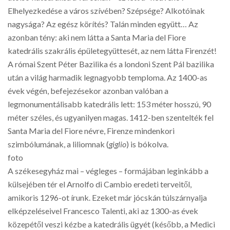
Elhelyezkedése a város szívében? Szépsége? Alkotóinak
nagysága? Az egész körítés? Talán minden együtt… Az
azonban tény: aki nem látta a Santa Maria del Fiore
katedrális szakrális épületegyüttesét, az nem látta Firenzét!
A római Szent Péter Bazilika és a londoni Szent Pál bazilika
után a világ harmadik legnagyobb temploma. Az 1400-as
évek végén, befejezésekor azonban valóban a
legmonumentálisabb katedrális lett: 153 méter hosszú, 90
méter széles, és ugyanilyen magas. 1412-ben szentelték fel
Santa Maria del Fiore névre, Firenze mindenkori
szimbólumának, a liliomnak (
giglio
) is bókolva.
foto
A székesegyház mai – végleges – formájában leginkább a
külsejében tér el Arnolfo di Cambio eredeti terveitől,
amikoris 1296-ot írunk. Ezeket már jócskán túlszárnyalja
elképzeléseivel Francesco Talenti, aki az 1300-as évek
közepétől veszi kézbe a katedrális ügyét (később, a Medici