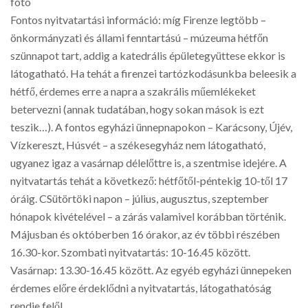
foto
Fontos nyitvatartási információ: míg Firenze legtöbb –
önkormányzati és állami fenntartású – múzeuma hétfőn
szünnapot tart, addig a katedrális épületegyüttese ekkor is
látogatható. Ha tehát a firenzei tartózkodásunkba beleesik a
hétfő, érdemes erre a napra a szakrális műemlékeket
betervezni (annak tudatában, hogy sokan mások is ezt
teszik…). A fontos egyházi ünnepnapokon – Karácsony, Újév,
Vízkereszt, Húsvét – a székesegyház nem látogatható,
ugyanez igaz a vasárnap délelőttre is, a szentmise idejére. A
nyitvatartás tehát a következő: hétfőtől-péntekig 10-től 17
óráig. CSütörtöki napon – július, augusztus, szeptember
hónapok kivételével – a zárás valamivel korábban történik.
Májusban és októberben 16 órakor, az év többi részében
16.30-kor. Szombati nyitvatartás: 10-16.45 között.
Vasárnap: 13.30-16.45 között. Az egyéb egyházi ünnepeken
érdemes előre érdeklődni a nyitvatartás, látogathatóság
rendje felől.