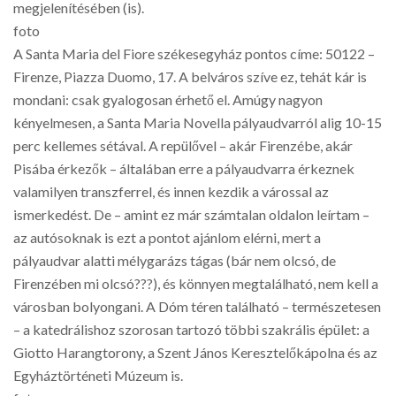
megjelenítésében (is).
foto
A Santa Maria del Fiore székesegyház pontos címe: 50122 –
Firenze, Piazza Duomo, 17. A belváros szíve ez, tehát kár is
mondani: csak gyalogosan érhető el. Amúgy nagyon
kényelmesen, a Santa Maria Novella pályaudvarról alig 10-15
perc kellemes sétával. A repülővel – akár Firenzébe, akár
Pisába érkezők – általában erre a pályaudvarra érkeznek
valamilyen transzferrel, és innen kezdik a várossal az
ismerkedést. De – amint ez már számtalan oldalon leírtam –
az autósoknak is ezt a pontot ajánlom elérni, mert a
pályaudvar alatti mélygarázs tágas (bár nem olcsó, de
Firenzében mi olcsó???), és könnyen megtalálható, nem kell a
városban bolyongani. A Dóm téren található – természetesen
– a katedrálishoz szorosan tartozó többi szakrális épület: a
Giotto Harangtorony, a Szent János Keresztelőkápolna és az
Egyháztörténeti Múzeum is.