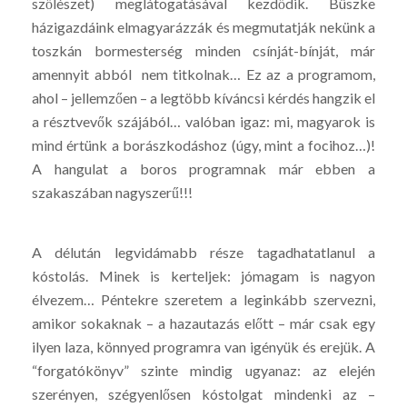
szőlészet) meglátogatásával kezdődik. Büszke
házigazdáink elmagyarázzák és megmutatják nekünk a
toszkán bormesterség minden csínját-bínját, már
amennyit abból nem titkolnak… Ez az a programom,
ahol – jellemzően – a legtöbb kíváncsi kérdés hangzik el
a résztvevők szájából… valóban igaz: mi, magyarok is
mind értünk a borászkodáshoz (úgy, mint a focihoz…)!
A hangulat a boros programnak már ebben a
szakaszában nagyszerű!!!
A délután legvidámabb része tagadhatatlanul a
kóstolás. Minek is kerteljek: jómagam is nagyon
élvezem… Péntekre szeretem a leginkább szervezni,
amikor sokaknak – a hazautazás előtt – már csak egy
ilyen laza, könnyed programra van igényük és erejük. A
“forgatókönyv” szinte mindig ugyanaz: az elején
szerényen, szégyenlősen kóstolgat mindenki az –