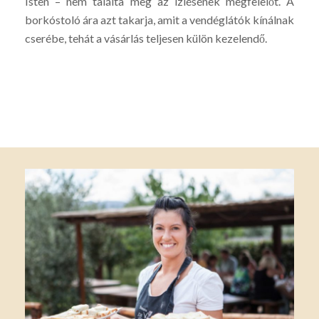
Isten – nem találta meg az ízlésének megfelelőt. A
borkóstoló ára azt takarja, amit a vendéglátók kínálnak
cserébe, tehát a vásárlás teljesen külön kezelendő.