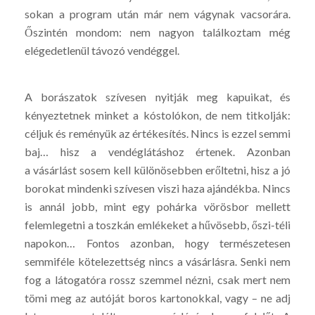
sokan a program után már nem vágynak vacsorára.
Őszintén mondom: nem nagyon találkoztam még
elégedetlenül távozó vendéggel.
A borászatok szívesen nyitják meg kapuikat, és
kényeztetnek minket a kóstolókon, de nem titkolják:
céljuk és reményük az értékesítés. Nincs is ezzel semmi
baj… hisz a vendéglátáshoz értenek. Azonban
a vásárlást sosem kell különösebben erőltetni, hisz a jó
borokat mindenki szívesen viszi haza ajándékba. Nincs
is annál jobb, mint egy pohárka vörösbor mellett
felemlegetni a toszkán emlékeket a hűvösebb, őszi-téli
napokon… Fontos azonban, hogy természetesen
semmiféle kötelezettség nincs a vásárlásra. Senki nem
fog a látogatóra rossz szemmel nézni, csak mert nem
tömi meg az autóját boros kartonokkal, vagy – ne adj