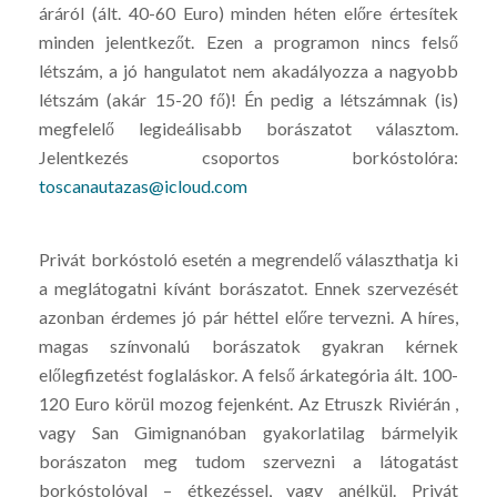
áráról (ált. 40-60 Euro) minden héten előre értesítek
minden jelentkezőt. Ezen a programon nincs felső
létszám, a jó hangulatot nem akadályozza a nagyobb
létszám (akár 15-20 fő)! Én pedig a létszámnak (is)
megfelelő legideálisabb borászatot választom.
Jelentkezés csoportos borkóstolóra:
toscanautazas@icloud.com
Privát borkóstoló esetén a megrendelő választhatja ki
a meglátogatni kívánt borászatot. Ennek szervezését
azonban érdemes jó pár héttel előre tervezni. A híres,
magas színvonalú borászatok gyakran kérnek
előlegfizetést foglaláskor. A felső árkategória ált. 100-
120 Euro körül mozog fejenként. Az Etruszk Riviérán ,
vagy San Gimignanóban gyakorlatilag bármelyik
borászaton meg tudom szervezni a látogatást
borkóstolóval – étkezéssel, vagy anélkül. Privát