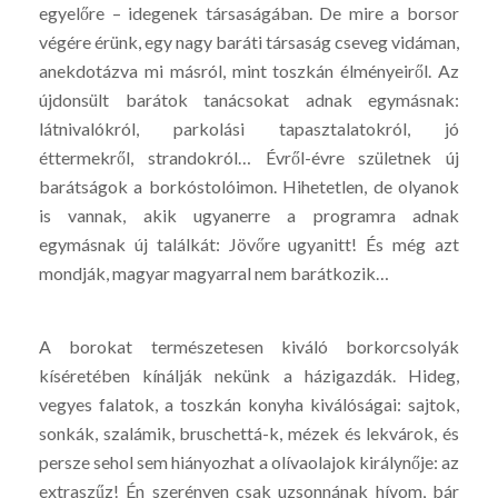
egyelőre – idegenek társaságában. De mire a borsor
végére érünk, egy nagy baráti társaság cseveg vidáman,
anekdotázva mi másról, mint toszkán élményeiről. Az
újdonsült barátok tanácsokat adnak egymásnak:
látnivalókról, parkolási tapasztalatokról, jó
éttermekről, strandokról… Évről-évre születnek új
barátságok a borkóstolóimon. Hihetetlen, de olyanok
is vannak, akik ugyanerre a programra adnak
egymásnak új találkát: Jövőre ugyanitt! És még azt
mondják, magyar magyarral nem barátkozik…
A borokat természetesen kiváló borkorcsolyák
kíséretében kínálják nekünk a házigazdák. Hideg,
vegyes falatok, a toszkán konyha kiválóságai: sajtok,
sonkák, szalámik, bruschettá-k, mézek és lekvárok, és
persze sehol sem hiányozhat a olívaolajok királynője: az
extraszűz! Én szerényen csak uzsonnának hívom, bár