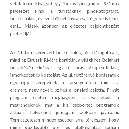
vétek lenne kihagyni egy “boros” programot. Számos
pincészet kínál a túristáknak pincelátogatást,
borkóstolást, és ezekből néhányra csak úgy be is lehet
esni… Mások azonban az előzetes bejelentkezést
preferálják.
Az általam szervezett borkóstolók, pincelátogatások,
mind az Etruszk Riviéra borútján, a világhíres Bolgheri
borvidékén kínálnak egy-két órás kikapcsolódást,
ismerkedést és kóstolást. Az új, feltörekvő borászatok
ugyanúgy szerepelnek a tarsolyomban, mint az
elismert, nagy nevek, színes a kínálati paletta. Privát
program esetén meghagyom a választást a
megrendelőnek, míg a kis csoportos programok
aktuális helyszíneit jómagam szoktam javasolni.
Természetesen minden esetben arra törekszem, hogy
minél gazdagabb bor- és ételkínálattal tudjam